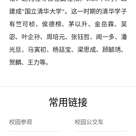
建成"国立清华大学"。这一时期的清华学子
有竺可桢、侯德榜、茅以升、金岳霖、吴
宓、叶企孙、周培元、张钰哲、闻一多、潘
光旦、马寅初、杨廷宝、梁思成、顾毓琇、
贺麟、王力等。
常用链接
校园参观
校园公交车