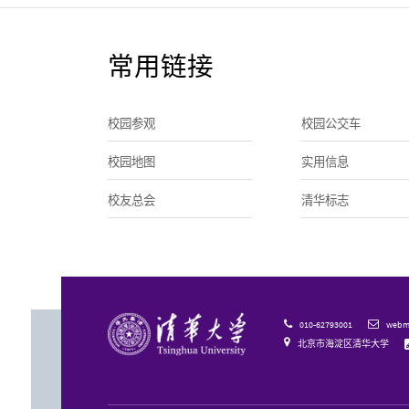
常用链接
校园参观
校园公交车
校园地图
实用信息
校友总会
清华标志
010-62793001
webma



北京市海淀区清华大学