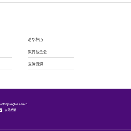
清华校历
教育基金会
宣传资源
ster@tsinghua.edu.cn
意见反馈