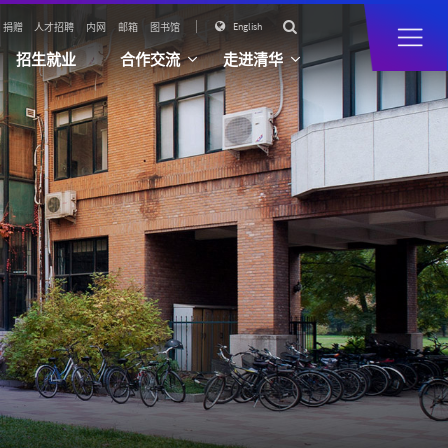

English

捐赠
人才招聘
内网
邮箱
图书馆
招生就业
合作交流
走进清华