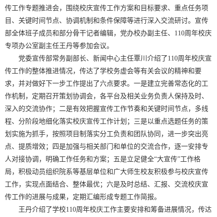
传工作专题推进会，围绕校庆宣传工作方案和目标要求、重点任务项
目、关键时间节点、协调机制和条件保障等进行深入交流研讨。宣传
部全体班子成员和部分骨干记者编辑，党办校办副主任、110周年校庆
专项办公室副主任王丹等参加会议。
党委宣传部常务副部长、新闻中心主任覃川介绍了110周年校庆宣
传工作的整体推进情况，传达了学校务虚会等有关会议的精神和要
求，并对做好下一步工作提出了六点要求。一是建立完善常态化的工
作机制，定期召开策划协调会，各平台及相关业务负责人保持及时、
深入的交流协作；二是有效把握宣传工作节奏和关键时间节点，多线
程、分阶段地细化落实校庆宣传工作计划；三是以重点选题任务的策
划实施为抓手，按照项目制落实分工负责和团队协同，进一步突出亮
点、提质增效；四是加强与相关部门和单位的交流合作，逐一安排专
人对接协调，明确工作任务和方案；五是立足健全“大宣传”工作格
局，积极动员组织院系等基层单位和广大师生校友积极参与校庆宣传
工作，实现点面结合、整体最优；六是及时总结、汇报、交流校庆宣
传工作的进展与成果，定期汇编形成专题工作简报。
王丹介绍了学校110周年校庆工作主要安排和筹备进展情况，传达