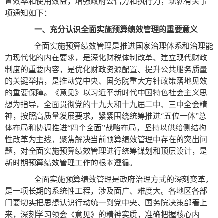
置效率和使用效益，增强政府公信力和执行力，现就有关事
项通知如下：
一、充分认识全面实施预算绩效管理的重要意义
全面实施预算绩效管理是推进国家治理体系和治理能
力现代化的内在要求，是深化财税体制改革、建立现代财政
制度的重要内容，是优化财政资源配置、提升公共服务质量
的关键举措，是推动党中央、国务院重大方针政策落地见效
的重要保障。《意见》以习近平新时代中国特色社会主义思
想为指导，全面贯彻党的十九大和十九届二中、三中全会精
神，按照高质量发展要求，紧紧围绕统筹推进“五位一体”总
体布局和协调推进“四个全面”战略布局，坚持以供给侧结构
性改革为主线，聚焦解决当前预算绩效管理中存在的突出问
题，对全面实施预算绩效管理进行统筹谋划和顶层设计，是
新时期预算绩效管理工作的根本遵循。
全面实施预算绩效管理是政府治理方式的深刻变革，
是一项长期的系统性工程，涉及面广、难度大。各地区各部
门要切实把思想认识行动统一到党中央、国务院决策部署上
来，深刻学习领会《意见》的精神实质，准确把握核心内