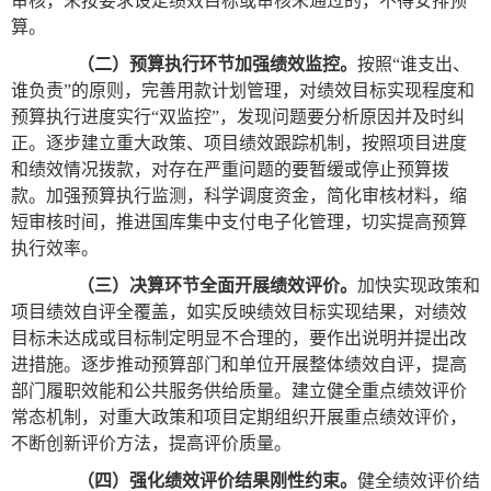
审核，未按要求设定绩效目标或审核未通过的，不得安排预
算。
（二）预算执行环节加强绩效监控。
按照“谁支出、
谁负责”的原则，完善用款计划管理，对绩效目标实现程度和
预算执行进度实行“双监控”，发现问题要分析原因并及时纠
正。逐步建立重大政策、项目绩效跟踪机制，按照项目进度
和绩效情况拨款，对存在严重问题的要暂缓或停止预算拨
款。加强预算执行监测，科学调度资金，简化审核材料，缩
短审核时间，推进国库集中支付电子化管理，切实提高预算
执行效率。
（三）决算环节全面开展绩效评价。
加快实现政策和
项目绩效自评全覆盖，如实反映绩效目标实现结果，对绩效
目标未达成或目标制定明显不合理的，要作出说明并提出改
进措施。逐步推动预算部门和单位开展整体绩效自评，提高
部门履职效能和公共服务供给质量。建立健全重点绩效评价
常态机制，对重大政策和项目定期组织开展重点绩效评价，
不断创新评价方法，提高评价质量。
（四）强化绩效评价结果刚性约束。
健全绩效评价结