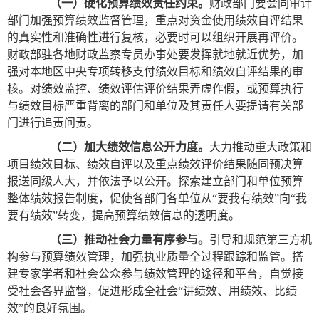
（一）硬化预算绩效责任约束。
财政部门要会同审计
部门加强预算绩效监督管理，重点对资金使用绩效自评结果
的真实性和准确性进行复核，必要时可以组织开展再评价。
财政部驻各地财政监察专员办事处要发挥就地就近优势，加
强对本地区中央专项转移支付绩效目标和绩效自评结果的审
核。对绩效监控、绩效评估评价结果弄虚作假，或预算执行
与绩效目标严重背离的部门和单位及其责任人要提请有关部
门进行追责问责。
（二）加大绩效信息公开力度。
大力推动重大政策和
项目绩效目标、绩效自评以及重点绩效评价结果随同预决算
报送同级人大，并依法予以公开。探索建立部门和单位预算
整体绩效报告制度，促使各部门各单位从“要我有绩效”向“我
要有绩效”转变，提高预算绩效信息的透明度。
（三）推动社会力量有序参与。
引导和规范第三方机
构参与预算绩效管理，加强执业质量全过程跟踪和监管。搭
建专家学者和社会公众参与绩效管理的途径和平台，自觉接
受社会各界监督，促进形成全社会“讲绩效、用绩效、比绩
效”的良好氛围。