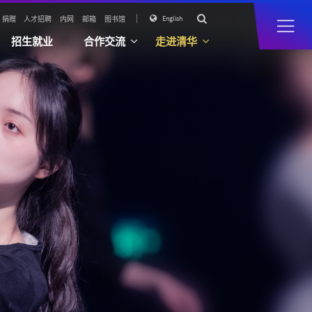

English

捐赠
人才招聘
内网
邮箱
图书馆
招生就业
合作交流
走进清华