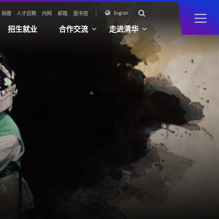

English

捐赠
人才招聘
内网
邮箱
图书馆
招生就业
合作交流
走进清华