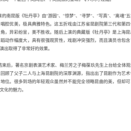
南昆版《牡丹亭》由“游园”、“惊梦”、“寻梦”、“写真”、“离魂”
，唱腔优美，极具典雅特色。这五折戏由江苏省昆剧院第三代和第四
一角，异彩纷呈，美不胜收。随后上演的典藏版《牡丹亭》是上海昆
舞蹈动作幅度大，具有很强观赏性，戏剧冲突强烈，而且演员也包含
演出取得了非常好的效果。
束后，著名京剧表演艺术家、梅兰芳之子梅葆玖先生上台给全体观
他回顾了父子二人与上海昆剧院的深厚渊源，指出出了昆剧作为艺术
高地位。很多到场的年轻观众虽然并不能完全领略昆曲的美，但却可
文化的魅力。