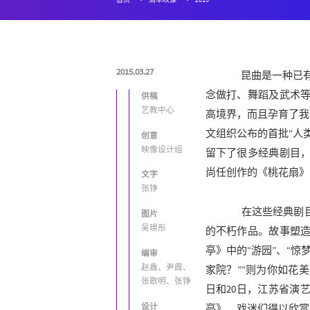
2015.03.27
昆曲是一种已有6
念做打、舞蹈及武术
供稿
艺教中心
高境界，而且孕育了我
文组织公布的首批“人
创意
映像设计组
留下了很多经典剧目
尚任创作的《桃花扇》
文字
张铮
在这些经典剧目
图片
吴璟彤
的不朽作品。故事塑
亭》中的“游园”、“惊
编审
赵鑫、尹霞、
家院？”“则为你如花美
张歌明、张铮
日和20日，江苏省演
设计
亭》，戏迷们得以欣赏