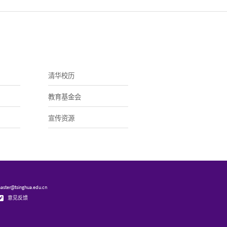
清华校历
教育基金会
宣传资源
ster@tsinghua.edu.cn
意见反馈