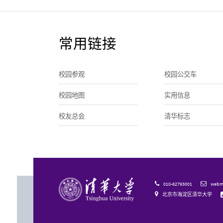
常用链接
校园参观
校园公交车
校园地图
实用信息
校友总会
清华标志
010-62793001
webma



北京市海淀区清华大学