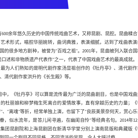
00余年悠久历史的中国传统戏曲艺术，又称昆剧、昆腔。昆曲糅合
等艺术形式，唱腔华丽婉转，曲词典雅，表演细腻，达到了戏曲表演
国的很多地方剧种，被誉为“百戏之祖”。2001年，昆曲被列入联合
类口述和非物质遗产代表作”之一，代表了中国戏曲艺术的最高成就。
，最为人们熟知的是明代剧作家汤显祖创作的《牡丹亭》、清代剧作
、清代剧作家洪升的《长生殿》等。
中，《牡丹亭》可以算是流传最为广泛的昆曲剧目，也是中国戏曲
造的杜丽娘和柳梦梅生死离合的爱情故事，直有穿越历史的力量；《
梦”、“离魂”等折，经常单独上演，也留下了“良辰美景奈何天，赏心
眷，似水流年，是答儿闲寻遍，在幽闺自怜”等经典名句。2014年12
艺集团昆剧院和上海昆剧团在新清华学堂分别上演南昆版和典藏版《
到同一个剧目不同风格、不同流派的呈现，令人大呼过瘾。