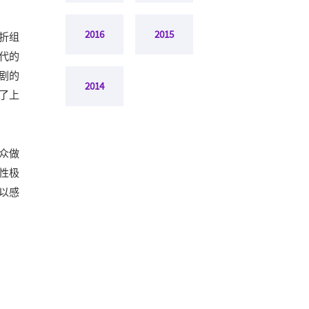
2016
2015
五折组
代的
剧的
2014
了上
众做
性极
以感