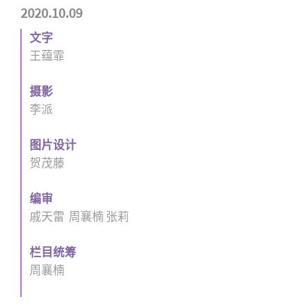
2020.10.09
文字
王蕴霏
摄影
李派
图片设计
贺茂藤
编审
戚天雷 周襄楠
张莉
栏目统筹
周襄楠