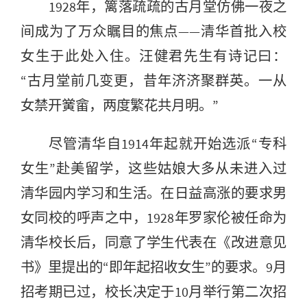
1928年，篱落疏疏的古月堂仿佛一夜之
间成为了万众瞩目的焦点——清华首批入校
女生于此处入住。汪健君先生有诗记曰：
“古月堂前几变更，昔年济济聚群英。一从
女禁开黉畲，两度繁花共月明。”
尽管清华自1914年起就开始选派“专科
女生”赴美留学，这些姑娘大多从未进入过
清华园内学习和生活。在日益高涨的要求男
女同校的呼声之中，1928年罗家伦被任命为
清华校长后，同意了学生代表在《改进意见
书》里提出的“即年起招收女生”的要求。9月
招考期已过，校长决定于10月举行第二次招