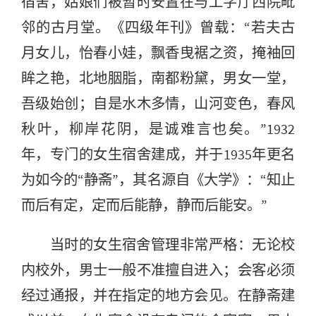
宿舍，姑娘们被暂时安置在与工字厅西院毗
邻的古月堂。《四级年刊》曾载：“若夫古
月女儿，怡春小娃，飘香曳裾之资，掩袖回
眸之艳，北地胭脂，南都粉黛，男女一堂，
吾级始创；自是水木多情，山河变色，春风
秋叶，柳岸花阴，是诚难言也矣。”1932
年，专门的女生宿舍建成，并于1935年更名
为如今的“静斋”，其名源自《大学》：“知止
而后有定，定而后能静，静而后能安。”
当时的女生宿舍管理非常严格：无论校
内校外，男士一般不准擅自进入；会客必须
经过通报，并在指定的地方会见。在静斋建