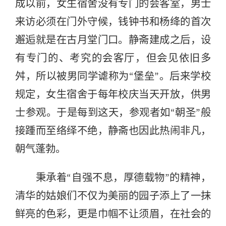
成以前，女生宿舍没有专门的会客室，男士
来访必须在门外守候，钱钟书和杨绛的首次
邂逅就是在古月堂门口。静斋建成之后，设
有专门的、考究的会客厅，但会见依旧多
舛，所以被男同学谑称为“堡垒”。后来学校
规定，女生宿舍于每年校庆当天开放，供男
士参观。于是每到这天，参观者如“朝圣”般
接踵而至络绎不绝，静斋也因此热闹非凡，
朝气蓬勃。
秉承着“自强不息，厚德载物”的精神，
清华的姑娘们不仅为美丽的园子添上了一抹
鲜亮的色彩，更是巾帼不让须眉，在社会的