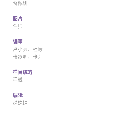
蒋佩妍
图片
任帅
编审
卢小兵、程曦
张歌明、张莉
栏目统筹
程曦
编辑
赵姝婧