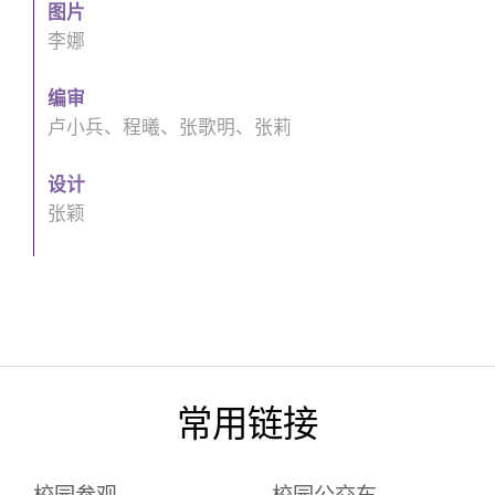
图片
李娜
编审
卢小兵、程曦、张歌明、张莉
设计
张颖
常用链接