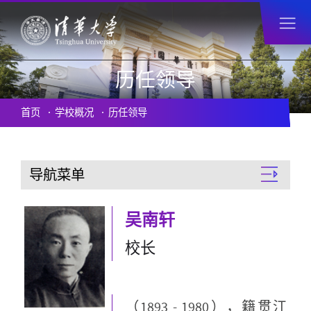
历任领导
首页
学校概况
历任领导
导航菜单
吴南轩
校长
（1893 - 1980），籍贯江