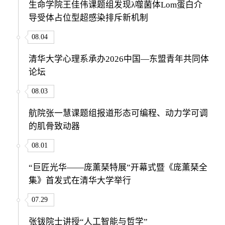
生命学院王佳伟课题组发现λ噬菌体Lom蛋白介
导受体占位型超感染排斥新机制
08.04
清华大学心理系承办2026中国—东盟青年共同体
论坛
08.03
航院张一慧课题组报道形态可编程、动力学可调
的肌骨致动器
08.01
“巨匠光华——庞薰琹特展”开幕式暨《庞薰琹全
集》首发式在清华大学举行
07.29
张钹院士讲授“人工智能与哲学”