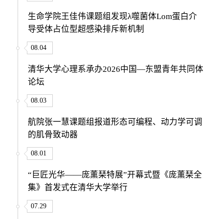
生命学院王佳伟课题组发现λ噬菌体Lom蛋白介
导受体占位型超感染排斥新机制
08.04
清华大学心理系承办2026中国—东盟青年共同体
论坛
08.03
航院张一慧课题组报道形态可编程、动力学可调
的肌骨致动器
08.01
“巨匠光华——庞薰琹特展”开幕式暨《庞薰琹全
集》首发式在清华大学举行
07.29