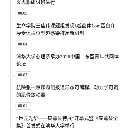
义思想研讨班举行
08.05
生命学院王佳伟课题组发现λ噬菌体Lom蛋白介
导受体占位型超感染排斥新机制
08.04
清华大学心理系承办2026中国—东盟青年共同体
论坛
08.03
航院张一慧课题组报道形态可编程、动力学可调
的肌骨致动器
08.01
“巨匠光华——庞薰琹特展”开幕式暨《庞薰琹全
集》首发式在清华大学举行