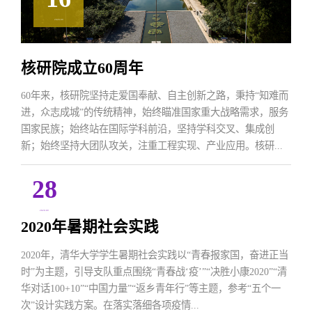
2020.09
核研院成立60周年
60年来，核研院坚持走爱国奉献、自主创新之路，秉持“知难而
进，众志成城”的传统精神，始终瞄准国家重大战略需求，服务
国家民族；始终站在国际学科前沿，坚持学科交叉、集成创
新；始终坚持大团队攻关，注重工程实现、产业应用。核研...
28
2020.09
2020年暑期社会实践
2020年，清华大学学生暑期社会实践以“青春报家国，奋进正当
时”为主题，引导支队重点围绕“青春战‘疫’”“决胜小康2020”“清
华对话100+10”“中国力量”“返乡青年行”等主题，参考“五个一
次”设计实践方案。在落实落细各项疫情...