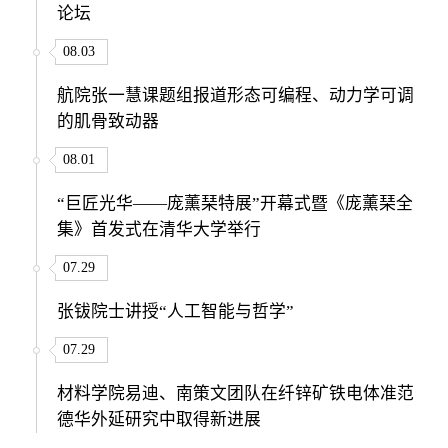
论坛
08.03
航院张一慧课题组报道形态可编程、动力学可调
的肌骨致动器
08.01
“巨匠光华——庞薰琹特展”开幕式暨《庞薰琹全
集》首发式在清华大学举行
07.29
张钹院士讲授“人工智能与哲学”
07.29
材料学院易迪、南策文团队在纤锌矿铁电体准范
德华外延研究中取得新进展