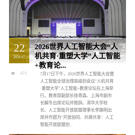
22
2026世界人工智能大会“人
机共育·重塑大学”人工智能
2026.07
+教育论...
671
7月17日下午，2026世界人工智能大会暨
人工智能全球治理高级别会议“人机共育
·重塑大学”人工智能+教育论坛在上海举
行。教育部副部长徐青森、上海市副市
长解冬出席论坛并致辞。清华大学校
长、人工智能开放联盟理事长李路明出
席并作题为“开放协同、共建共享：人工
智能开放联盟创...