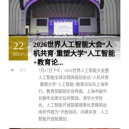
22
2026世界人工智能大会“人
机共育·重塑大学”人工智能
2026.07
+教育论...
653
7月17日下午，2026世界人工智能大会暨
人工智能全球治理高级别会议“人机共育
·重塑大学”人工智能+教育论坛在上海举
行。教育部副部长徐青森、上海市副市
长解冬出席论坛并致辞。清华大学校
长、人工智能开放联盟理事长李路明出
席并作题为“开放协同、共建共享：人工
智能开放联盟创...