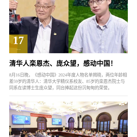
17
2025.08
清华人栾恩杰、庞众望，感动中国！
8月16日晚，《感动中国》2024年度人物名单揭晓，两位年龄相
差59岁的清华人：清华大学精仪系校友、85岁的栾恩杰院士与
同系在读博士生庞众望，同台捧起这份沉甸甸的荣誉。