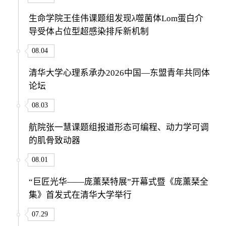
生命学院王佳伟课题组发现λ噬菌体Lom蛋白介
导受体占位型超感染排斥新机制
08.04
清华大学心理系承办2026中国—东盟青年共同体
论坛
08.03
航院张一慧课题组报道形态可编程、动力学可调
的肌骨致动器
08.01
“巨匠光华——庞薰琹特展”开幕式暨《庞薰琹全
集》首发式在清华大学举行
07.29