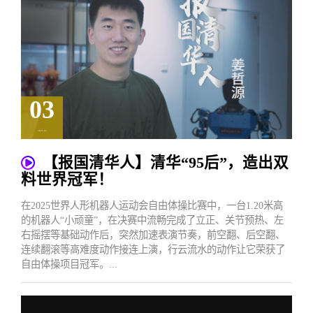
03
2026.02
【报国清华人】清华“95后”，造出双
料世界冠军！
在2025世界人形机器人运动会自由体操比赛中，一台1.20米高
的机器人“小顽童”，在决赛中流畅完成了立正、关节预热、左
右摇摆等基础动作后，突然加速表演节奏，前空翻、后空翻、
连续翻滚等高难度动作接连上演，行云流水的动作让它荣获了
自由体操项目冠军。...