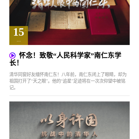
15
2025.09
怀念！致敬“人民科学家”南仁东学
长！
清华同窗好友缅怀南仁东！八年前，南仁东闭上了眼睛，却为
祖国打开了“天之眼”。他的“追星”足迹将在一次次仰望中被铭
记。