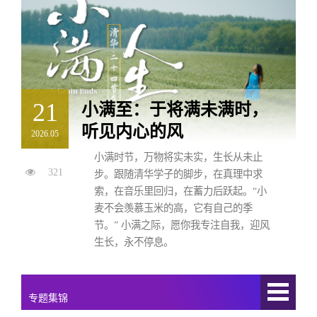
21
小满至：于将满未满时，
听见内心的风
2026.05
小满时节，万物将实未实，生长从未止
321
步。跟随清华学子的脚步，在真理中求
索，在音乐里回归，在蓄力后跃起。“小
麦不会羡慕玉米的高，它有自己的季
节。” 小满之际，愿你我专注自我，迎风
生长，永不停息。
专题集锦