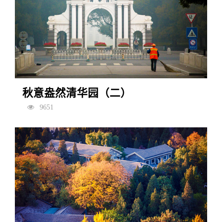
秋意盎然清华园（二）
9651