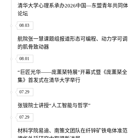
清华大学心理系承办2026中国—东盟青年共同体
论坛
08.03
航院张一慧课题组报道形态可编程、动力学可调
的肌骨致动器
08.01
“巨匠光华——庞薰琹特展”开幕式暨《庞薰琹全
集》首发式在清华大学举行
07.29
张钹院士讲授“人工智能与哲学”
07.29
材料学院易迪、南策文团队在纤锌矿铁电体准范