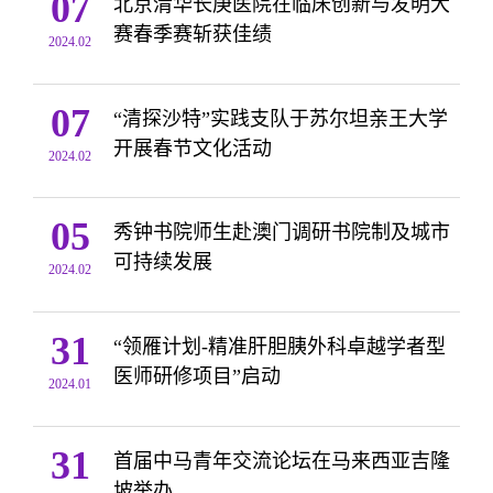
07
北京清华长庚医院在临床创新与发明大
赛春季赛斩获佳绩
2024.02
07
“清探沙特”实践支队于苏尔坦亲王大学
开展春节文化活动
2024.02
05
秀钟书院师生赴澳门调研书院制及城市
可持续发展
2024.02
31
“领雁计划-精准肝胆胰外科卓越学者型
医师研修项目”启动
2024.01
31
首届中马青年交流论坛在马来西亚吉隆
坡举办