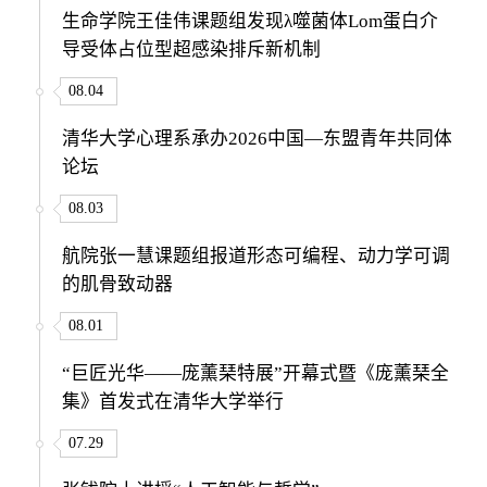
生命学院王佳伟课题组发现λ噬菌体Lom蛋白介
导受体占位型超感染排斥新机制
08.04
清华大学心理系承办2026中国—东盟青年共同体
论坛
08.03
航院张一慧课题组报道形态可编程、动力学可调
的肌骨致动器
08.01
“巨匠光华——庞薰琹特展”开幕式暨《庞薰琹全
集》首发式在清华大学举行
07.29