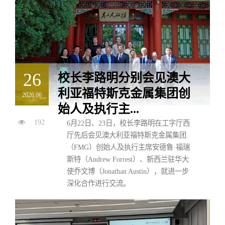
26
校长李路明分别会见澳大
利亚福特斯克金属集团创
2026.06
始人及执行主...
192
6月22日、23日，校长李路明在工字厅西
厅先后会见澳大利亚福特斯克金属集团
（FMG）创始人及执行主席安德鲁·福瑞
斯特（Andrew Forrest）、新西兰驻华大
使乔文博（Jonathan Austin），就进一步
深化合作进行交流。