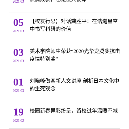
2021.03
05
【校友行思】对话龚胜平：在浩瀚星空
中书写科研的价值
2021.03
03
美术学院师生荣获“2020光华龙腾奖抗击
疫情特别奖”
2021.03
01
刘晓峰做客新人文讲座 剖析日本文化中
的生死观念
2021.03
19
校园新春异彩纷呈，留校过年温暖不减
2021.02