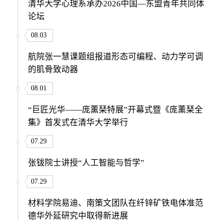
清华大学心理系承办2026中国—东盟青年共同体
论坛
08.03
航院张一慧课题组报道形态可编程、动力学可调
的肌骨致动器
08.01
“巨匠光华——庞薰琹特展”开幕式暨《庞薰琹全
集》首发式在清华大学举行
07.29
张钹院士讲授“人工智能与哲学”
07.29
材料学院易迪、南策文团队在纤锌矿铁电体准范
德华外延研究中取得新进展