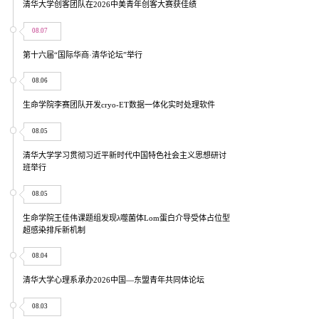
清华大学创客团队在2026中美青年创客大赛获佳绩
08.07
第十六届“国际华商·清华论坛”举行
08.06
生命学院李赛团队开发cryo-ET数据一体化实时处理软件
08.05
清华大学学习贯彻习近平新时代中国特色社会主义思想研讨
班举行
08.05
生命学院王佳伟课题组发现λ噬菌体Lom蛋白介导受体占位型
超感染排斥新机制
08.04
清华大学心理系承办2026中国—东盟青年共同体论坛
08.03