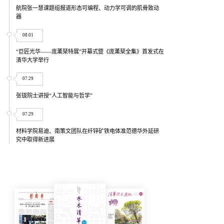
航院张一慧课题组报道形态可编程、动力学可调的肌骨致动
器
08.01
“巨匠光华——庞薰琹特展”开幕式暨《庞薰琹全集》首发式在
清华大学举行
07.29
张钹院士讲授“人工智能与哲学”
07.29
材料学院易迪、南策文团队在纤锌矿铁电体准范德华外延研
究中取得新进展