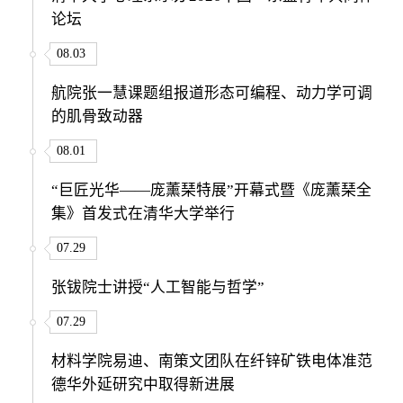
论坛
08.03
航院张一慧课题组报道形态可编程、动力学可调
的肌骨致动器
08.01
“巨匠光华——庞薰琹特展”开幕式暨《庞薰琹全
集》首发式在清华大学举行
07.29
张钹院士讲授“人工智能与哲学”
07.29
材料学院易迪、南策文团队在纤锌矿铁电体准范
德华外延研究中取得新进展