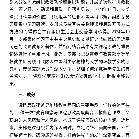
部充分发挥党组织政治功能和组织功能，开展多次课程思政相
关主题党日，推动课程思政工作落实见效。
2023年12月，支部
购买《科学的价值》《物理学的进化》等学习书籍，组织党员
开展集中学习研读，支部成员撰写有关物理课程思政开展方式
方法的心得体会并在组织生活会上交流学习心得。2024年10
月，支部集体学习了中共中央党史和文献研究院编辑的习近平
同志的《论教育》著作，并特别结合其中有关课程思政的重要
论述进行了重点学习。此外，支部书记胡震参与教育部高等学
校教学研究项目《融入中国科学家精神的大学物理教学实践研
究》，带领支部党员们深入调研，整理了何泽慧等老先生的有
关资料，并将科学家精神融入大学物理教学中，取得良好效
果。
三、成效
课程思政建设是加强教育强国的重要手段。学校始终坚持
的“三位一体”教育理念与课程思政高度契合，教师在课堂上呈
现的为人风范和学术风貌，构成了课程思政的核心内涵。近年
来，支部通过组织系内深入研讨，立足清华、面向全国，不断
扩展跨学科、跨领域的视野，推动课程内涵发生深刻变革，有