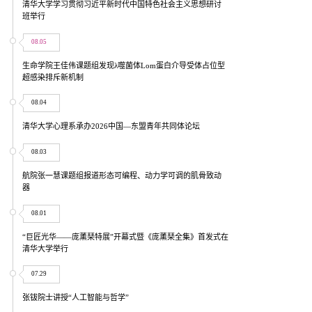
清华大学学习贯彻习近平新时代中国特色社会主义思想研讨
班举行
08.05
生命学院王佳伟课题组发现λ噬菌体Lom蛋白介导受体占位型
超感染排斥新机制
08.04
清华大学心理系承办2026中国—东盟青年共同体论坛
08.03
航院张一慧课题组报道形态可编程、动力学可调的肌骨致动
器
08.01
“巨匠光华——庞薰琹特展”开幕式暨《庞薰琹全集》首发式在
清华大学举行
07.29
张钹院士讲授“人工智能与哲学”