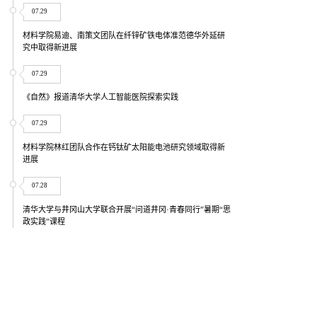
07.29
材料学院易迪、南策文团队在纤锌矿铁电体准范德华外延研
究中取得新进展
07.29
《自然》报道清华大学人工智能医院探索实践
07.29
材料学院林红团队合作在钙钛矿太阳能电池研究领域取得新
进展
07.28
清华大学与井冈山大学联合开展“问道井冈·青春同行”暑期“思
政实践”课程