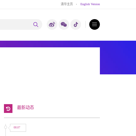
清华主页
·
English Version
最新动态
08.07