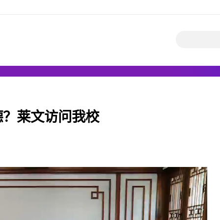
查德？莱文访问我校