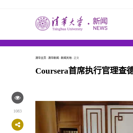
清华主页
-
清华新闻
-
新闻天地
- 正文
Coursera首席执行官理
1083