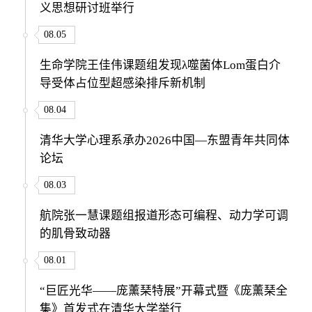
义思想研讨班举行
08.05
生命学院王佳伟课题组发现λ噬菌体Lom蛋白介
导受体占位型超感染排斥新机制
08.04
清华大学心理系承办2026中国—东盟青年共同体
论坛
08.03
航院张一慧课题组报道形态可编程、动力学可调
的肌骨致动器
08.01
“巨匠光华——庞薰琹特展”开幕式暨《庞薰琹全
集》首发式在清华大学举行