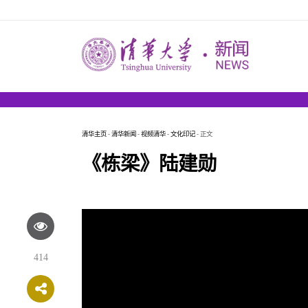
清华主页
-
清华新闻
-
视频清华
-
文化印记
- 正文
《栋梁》陆建勋
414