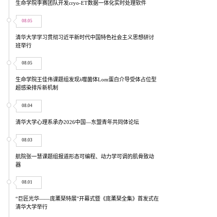
生命学院李赛团队开发cryo-ET数据一体化实时处理软件
08.05
清华大学学习贯彻习近平新时代中国特色社会主义思想研讨
班举行
08.05
生命学院王佳伟课题组发现λ噬菌体Lom蛋白介导受体占位型
超感染排斥新机制
08.04
清华大学心理系承办2026中国—东盟青年共同体论坛
08.03
航院张一慧课题组报道形态可编程、动力学可调的肌骨致动
器
08.01
“巨匠光华——庞薰琹特展”开幕式暨《庞薰琹全集》首发式在
清华大学举行