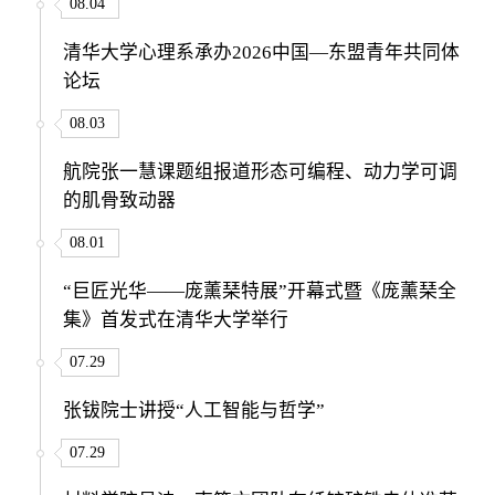
08.04
清华大学心理系承办2026中国—东盟青年共同体
论坛
08.03
航院张一慧课题组报道形态可编程、动力学可调
的肌骨致动器
08.01
“巨匠光华——庞薰琹特展”开幕式暨《庞薰琹全
集》首发式在清华大学举行
07.29
张钹院士讲授“人工智能与哲学”
07.29