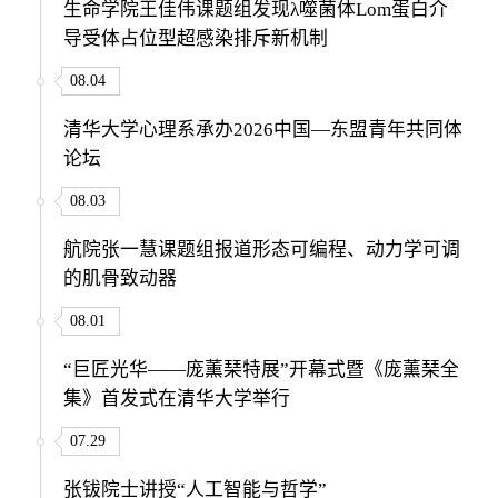
生命学院王佳伟课题组发现λ噬菌体Lom蛋白介
导受体占位型超感染排斥新机制
08.04
清华大学心理系承办2026中国—东盟青年共同体
论坛
08.03
航院张一慧课题组报道形态可编程、动力学可调
的肌骨致动器
08.01
“巨匠光华——庞薰琹特展”开幕式暨《庞薰琹全
集》首发式在清华大学举行
07.29
张钹院士讲授“人工智能与哲学”