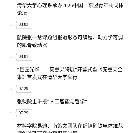
清华大学心理系承办2026中国—东盟青年共同体
论坛
08.03
航院张一慧课题组报道形态可编程、动力学可调
的肌骨致动器
08.01
“巨匠光华——庞薰琹特展”开幕式暨《庞薰琹全
集》首发式在清华大学举行
07.29
张钹院士讲授“人工智能与哲学”
07.29
材料学院易迪、南策文团队在纤锌矿铁电体准范