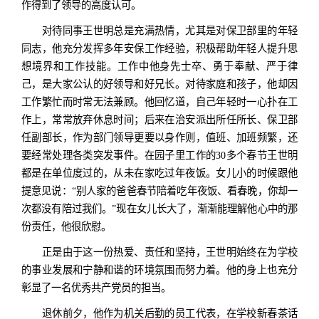
作得到了领导的高度认可。
对待同事王世明总是充满热情，尤其是对保卫部里的年轻
同志，他充分发挥多年安保工作经验，积极帮助年轻人提升思
想境界和工作技能。工作中他身先士卒、勇于奉献、严于律
己，是大家公认的好领导和好兄长。对待家庭和孩子，他却因
工作繁忙而时常无法兼顾。他回忆道，自己年轻时一心扑在工
作上，常常放弃休息时间；后来在治安派出所任所长、保卫部
任副部长，作为部门领导更要以身作则，值班、加班频繁，还
要经常处理各类突发事件。在园子里工作的30多个春节王世明
都是在单位度过的，从未在家吃过年夜饭。女儿小的时候跟他
提意见说：“别人家的爸爸春节陪着吃年夜饭、看春晚，你却一
次都没有陪过我们。”现在女儿长大了，渐渐能理解他心中的那
份责任，他很欣慰。
正是由于这一份热爱、责任和坚持，王世明始终在为学校
的事业发展和宁静和谐的环境氛围而努力着。他的身上也充分
彰显了一名优秀共产党员的担当。
退休前夕，他作为机关后勤的员工代表，在学校新春茶话