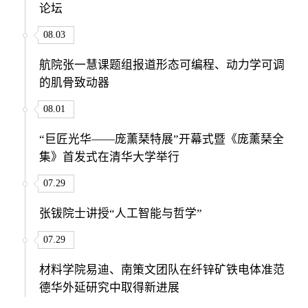
论坛
08.03
航院张一慧课题组报道形态可编程、动力学可调
的肌骨致动器
08.01
“巨匠光华——庞薰琹特展”开幕式暨《庞薰琹全
集》首发式在清华大学举行
07.29
张钹院士讲授“人工智能与哲学”
07.29
材料学院易迪、南策文团队在纤锌矿铁电体准范
德华外延研究中取得新进展