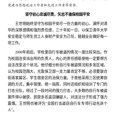
党建与思想政治工作者和先进工作者等荣誉。
坚守初心忠诚
尽责，矢志不渝保校园平安
王世明始终坚守为校园平安尽一份力量的初心，满怀对清
华的深厚感情和强烈责任感，三十年如一日，以保卫清华大学
安全稳定与师生员工人身财产安全为己任，兢兢业业做好每一
项工作。
2000年前后，学校里自行车被盗的情况一度比较突出。作
为校园治安派出所的负责人，内心的责任感驱使他一定要想方
设法改变这个状况。他仔细分析自行车被盗情况和多发区域，
认为校园范围大，光靠保卫部一支力量肯定不够，必须要联合
街道家属区、学生宿舍区的治保力量。于是他采用三区统筹协
调的方式，集中管理，统一指挥，同时还组织和培训了专门的
打击分队。经过了一段时间的强力打击，大多数的自行车被盗
案件得以破获，抓获多名盗窃嫌疑人，对违法分子形成了强力
震慑。王世明也被评为“全国打击盗窃自行车专项行动先进个
人”。