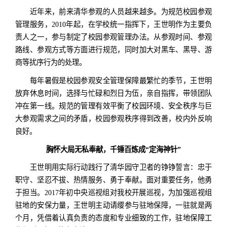
近年来，前来清华参观的人员越来越多。为规范校园参观
管理服务，2010年起，在学校统一指挥下，王世明作为主要负
责人之一，参与制定了校园参观管理办法。从参观时间、参观
路线、参观方式等方面进行规范，同时加大对黑车、黑导、游
商等扰序行为的处理。
每年暑假是校园参观安全管理保障最繁忙的季节，王世明
放弃休息时间，选择与忙碌和烈日为伍，亲自指挥，带领团队
冲在第一线。规范的管理有效平衡了校园环境、安全秩序与巨
大参观需求之间的矛盾，校园参观秩序得到改善，校内外反响
良好。
胸怀大局无私奉献，千锤百炼成“定海神针”
王世明用实际行动践行了清华园守卫者的铮铮誓言：忠于
职守、坚忍不拔、热情服务、勇于奉献。面对重要任务，他勇
于担当。2017年初中央巡视组对我校开展巡视，为加强巡视组
驻地的安保力量，王世明主动请缨参与驻地保障，一驻就是两
个月，凭借着认真负责的态度和专业细致的工作，驻地保障工