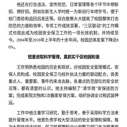
他还在打击违法、宣传防范、日常管理等各个环节中想新
招、想好招。例如在新生入学时统一为新自行车喷学号，便于
校门查验和追回后发还等。综合施策大大提高了校园整体打击
防范的力度和效率，专项工作成效显著，“三区联动”的工作模
式也就此成为校园安全保卫工作的一项长效机制，并持续至
今。2004年至2018年上半年的十余年间，校园总体发案下降近8
0%。
锐意进取科学管理，真抓实干促校园和谐
王世明熟悉校园的历史和现状，对校园安全管理模式、安
保人员构成、校园安全保卫与校外执法力量的联动配合，各类
重点人、重要案、事件的来龙去脉，各重点防范部位的安全状
况等，都有清楚的认识。他主持编制了“清华简”安保技防方
案；完成美院文物库2次搬家安保方案，组织协调全过程武装押
运。
工作中他注重学习研究，勤于思考，善于采用科学方法来
提升管理水平。他曾负责学校大型活动的安全管理和保障。每
次大型接待活动前，保卫部都要配合公安警卫部门多次察看现