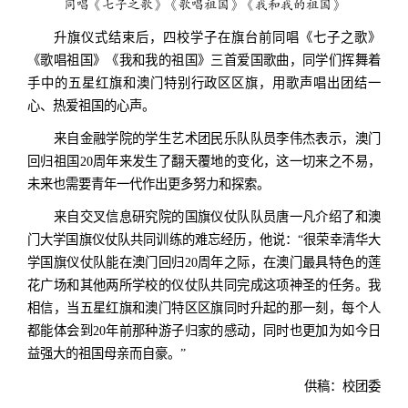
同唱《七子之歌》《歌唱祖国》《我和我的祖国》
升旗仪式结束后，四校学子在旗台前同唱《七子之歌》
《歌唱祖国》《我和我的祖国》三首爱国歌曲，同学们挥舞着
手中的五星红旗和澳门特别行政区区旗，用歌声唱出团结一
心、热爱祖国的心声。
来自金融学院的学生艺术团民乐队队员李伟杰表示，澳门
回归祖国20周年来发生了翻天覆地的变化，这一切来之不易，
未来也需要青年一代作出更多努力和探索。
来自交叉信息研究院的国旗仪仗队队员唐一凡介绍了和澳
门大学国旗仪仗队共同训练的难忘经历，他说：“很荣幸清华大
学国旗仪仗队能在澳门回归20周年之际，在澳门最具特色的莲
花广场和其他两所学校的仪仗队共同完成这项神圣的任务。我
相信，当五星红旗和澳门特区区旗同时升起的那一刻，每个人
都能体会到20年前那种游子归家的感动，同时也更加为如今日
益强大的祖国母亲而自豪。”
供稿：校团委