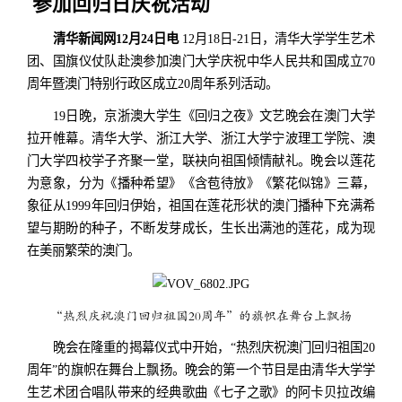
参加回归日庆祝活动
清华新闻网12月24日电
12月18日-21日，清华大学学生艺术
团、国旗仪仗队赴澳参加澳门大学庆祝中华人民共和国成立70
周年暨澳门特别行政区成立20周年系列活动。
19日晚，京浙澳大学生《回归之夜》文艺晚会在澳门大学
拉开帷幕。清华大学、浙江大学、浙江大学宁波理工学院、澳
门大学四校学子齐聚一堂，联袂向祖国倾情献礼。晚会以莲花
为意象，分为《播种希望》《含苞待放》《繁花似锦》三幕，
象征从1999年回归伊始，祖国在莲花形状的澳门播种下充满希
望与期盼的种子，不断发芽成长，生长出满池的莲花，成为现
在美丽繁荣的澳门。
“热烈庆祝澳门回归祖国20周年”的旗帜在舞台上飘扬
晚会在隆重的揭幕仪式中开始，“热烈庆祝澳门回归祖国20
周年”的旗帜在舞台上飘扬。晚会的第一个节目是由清华大学学
生艺术团合唱队带来的经典歌曲《七子之歌》的阿卡贝拉改编