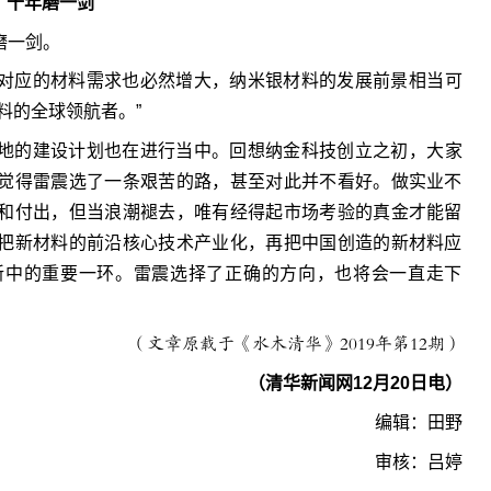
十年磨一剑
磨一剑。
对应的材料需求也必然增大，纳米银材料的发展前景相当可
料的全球领航者。”
地的建设计划也在进行当中。回想纳金科技创立之初，大家
觉得雷震选了一条艰苦的路，甚至对此并不看好。做实业不
和付出，但当浪潮褪去，唯有经得起市场考验的真金才能留
把新材料的前沿核心技术产业化，再把中国创造的新材料应
新中的重要一环。雷震选择了正确的方向，也将会一直走下
（文章原载于《水木清华》2019年第12期）
（清华新闻网12月20日电）
编辑：田野
审核：吕婷