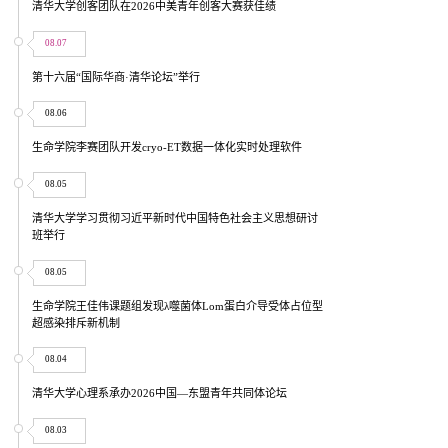
清华大学创客团队在2026中美青年创客大赛获佳绩
08.07
第十六届“国际华商·清华论坛”举行
08.06
生命学院李赛团队开发cryo-ET数据一体化实时处理软件
08.05
清华大学学习贯彻习近平新时代中国特色社会主义思想研讨
班举行
08.05
生命学院王佳伟课题组发现λ噬菌体Lom蛋白介导受体占位型
超感染排斥新机制
08.04
清华大学心理系承办2026中国—东盟青年共同体论坛
08.03