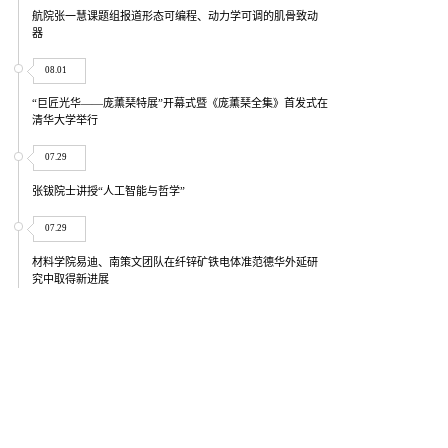
航院张一慧课题组报道形态可编程、动力学可调的肌骨致动
器
08.01
“巨匠光华——庞薰琹特展”开幕式暨《庞薰琹全集》首发式在
清华大学举行
07.29
张钹院士讲授“人工智能与哲学”
07.29
材料学院易迪、南策文团队在纤锌矿铁电体准范德华外延研
究中取得新进展