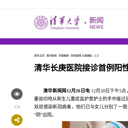
清华主页
-
清华新闻
-
专题推荐
-
防控疫情 从我做起
- 正文
清华长庚医院接诊首例阳性
清华新闻网12月26日电
12月20日下午
妻迫切地从新生儿重症监护室护士的手中接过孩
双双感染新冠病毒，他们已与女儿分别了一周
334
“阴”出院。