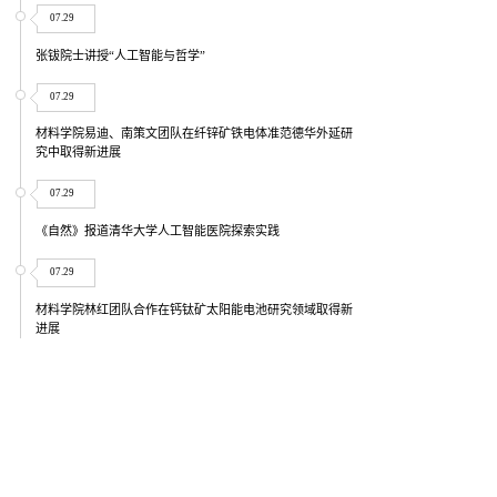
07.29
张钹院士讲授“人工智能与哲学”
07.29
材料学院易迪、南策文团队在纤锌矿铁电体准范德华外延研
究中取得新进展
07.29
《自然》报道清华大学人工智能医院探索实践
07.29
材料学院林红团队合作在钙钛矿太阳能电池研究领域取得新
进展