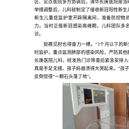
区、定点医院多方协调后，清华长庚医院是当
举措调整后，儿科就制定了接收新冠阳性新生
新生儿重症监护室开辟隔离间，准备防控物
力。当时正值新冠感染高峰期，儿科团队多
诊。
捉襟见肘也得奋力一搏。“3个月以下的新
时监护，重点监测肺部的感染风险，严防其他脏
长庚医院儿科，经发热门诊筛查后紧急安排入住
真是手足无措，孩子妈崩溃得大哭起来。”孩
反倒觉得“一颗石头落了地”。