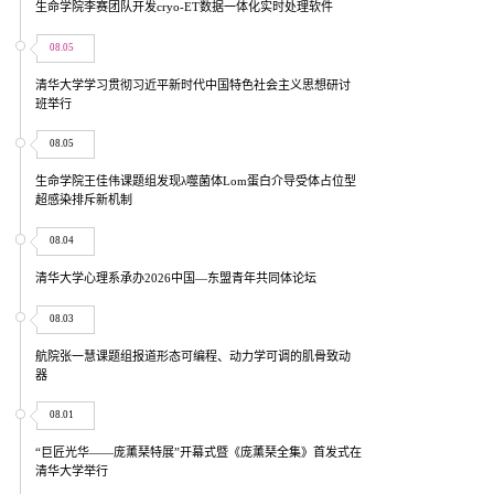
生命学院李赛团队开发cryo-ET数据一体化实时处理软件
08.05
清华大学学习贯彻习近平新时代中国特色社会主义思想研讨
班举行
08.05
生命学院王佳伟课题组发现λ噬菌体Lom蛋白介导受体占位型
超感染排斥新机制
08.04
清华大学心理系承办2026中国—东盟青年共同体论坛
08.03
航院张一慧课题组报道形态可编程、动力学可调的肌骨致动
器
08.01
“巨匠光华——庞薰琹特展”开幕式暨《庞薰琹全集》首发式在
清华大学举行