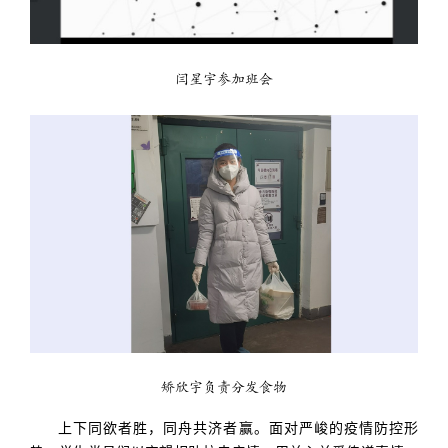
闫星宇参加班会
矫欣宇负责分发食物
上下同欲者胜，同舟共济者赢。面对严峻的疫情防控形