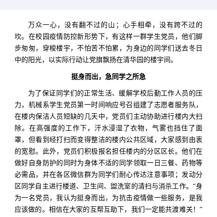
万众一心，没有翻不过的山；心手相牵，没有跨不过的
坎。在校园疫情防控新形势下，有这样一群学生党员，他们脚
步匆匆，穿梭楼宇，不怕苦不怕累，为身边的同学们送去冬日
中的阳光，以实际行动让党旗飘扬在清华园的楼宇间。
挺身而出，急同学之所急
为了保证同学们的正常生活、缓解学校后勤工作人员的压
力，机械系学生党员第一时间响应号召组建了志愿者服务队，
在楼内保洁人员短缺的几天中，党员们主动协助进行楼内大扫
除。在高强度的工作下，汗水浸湿了衣物，气雾也挡住了面
罩，但看到经打扫而变得整洁的楼内公共区域，大家感到由衷
的宽慰。此外，党员们积极报名担任楼内的分区区长。他们在
做好自身防护的同时为身体不适的同学领取一日三餐、药物等
必需品，并在各区微信群为同学们耐心传达注意事项；发动分
区同学自主进行楼道、卫生间、盥洗室的清扫与消杀工作。“身
为一名党员，我认为挺身而出，为抗击疫情做一些服务，是我
应该做的。相信在大家的互帮互助下，我们一定能共渡难关！”