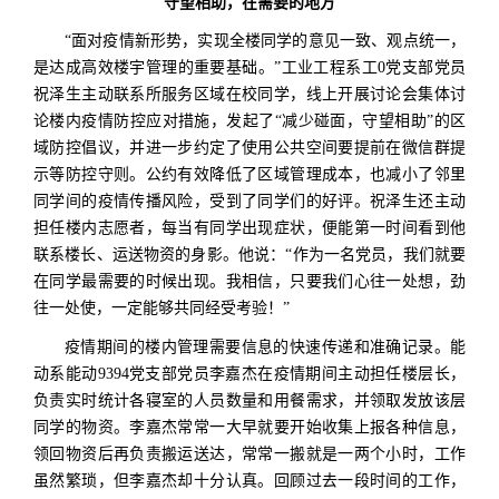
守望相助，在需要的地方
“面对疫情新形势，实现全楼同学的意见一致、观点统一，
是达成高效楼宇管理的重要基础。”工业工程系工0党支部党员
祝泽生主动联系所服务区域在校同学，线上开展讨论会集体讨
论楼内疫情防控应对措施，发起了“减少碰面，守望相助”的区
域防控倡议，并进一步约定了使用公共空间要提前在微信群提
示等防控守则。公约有效降低了区域管理成本，也减小了邻里
同学间的疫情传播风险，受到了同学们的好评。祝泽生还主动
担任楼内志愿者，每当有同学出现症状，便能第一时间看到他
联系楼长、运送物资的身影。他说：“作为一名党员，我们就要
在同学最需要的时候出现。我相信，只要我们心往一处想，劲
往一处使，一定能够共同经受考验！”
疫情期间的楼内管理需要信息的快速传递和准确记录。能
动系能动9394党支部党员李嘉杰在疫情期间主动担任楼层长，
负责实时统计各寝室的人员数量和用餐需求，并领取发放该层
同学的物资。李嘉杰常常一大早就要开始收集上报各种信息，
领回物资后再负责搬运送达，常常一搬就是一两个小时，工作
虽然繁琐，但李嘉杰却十分认真。回顾过去一段时间的工作，