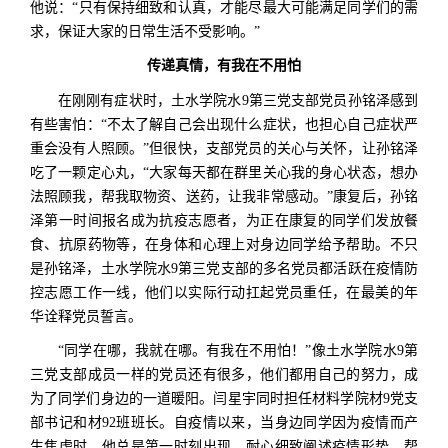
他说：“只有保持细致和认真，才能尽最大可能满足同学们的需
求，保证大家的日常生活不受影响。”
传递真情，有我在不用怕
在刚刚有症状时，土水学院水9第三党支部党员孙铭泽感到
有些害怕：“不太了解自己会出现什么症状，也担心自己症状严
重会没有人照顾。”但很快，支部党员的关心与关怀，让孙铭泽
吃了一颗定心丸，“大家每天都在群里关心我的身心状态，想办
法照顾我，帮我取物资、送药，让我非常感动。”康复后，孙铭
泽第一时间报名成为抗疫志愿者，为正在康复的同学们发放餐
食、抗原药物等，在身体和心理上对身边同学给予帮助。不只
是孙铭泽，土水学院水9第三党支部的多名党员都活跃在疫情防
控志愿工作一线，他们以实际行动扛起党员重任，在最美的年
华诠释党员誓言。
“同学在哪，我就在哪。有我在不用怕！”像土水学院水9第
三党支部成员一样的党员还有很多，他们都用自己的努力，成
为了同学们身边的一道暖阳。闫星宇同时担任材料学院材9党支
部书记和材92班班长。自疫情以来，当身边同学因为疫情而产
生焦虑时，他总是第一时刻出现，耐心细致阐述疫情形势，帮