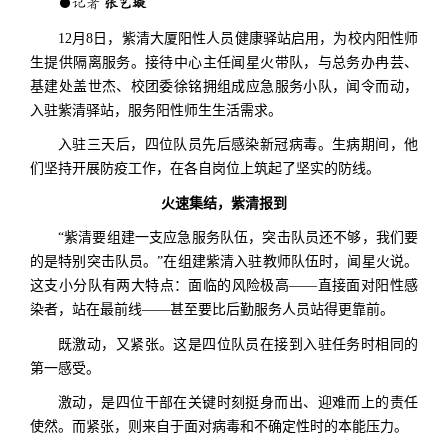
●记者
张艺璇
12月8日，紫清大厦阳性人员健康驿站启用，为校内阳性师
生提供隔离服务。接待中心主任闻星火带队，与总务办冉芸、
基建处盖世杰、校团委徐铭拥组成应急服务小队，闻令而动，
入驻紫清驿站，服务阳性师生生活需求。
入驻三天后，四位队员先后感染新冠病毒。生病期间，他
们坚持开展防疫工作，在各自岗位上筑起了坚实的防线。
火速集结，紫清报到
“紫清要组建一支应急服务队伍，突击队员还不够，我们要
的是特别突击队员。”在组建紫清入驻教师队伍时，闻星火说。
这支小分队有两大特点：面临的风险极高——直接面对阳性感
染者，站在最前线——甚至要比后勤服务人员站得更靠前。
既激动，又紧张。这是四位队员在接到入驻任务时相同的
第一感受。
激动，是四位干部在关键时刻挺身而出、迎难而上的责任
使然。而紧张，则来自于面对病毒和不确定性时的本能压力。