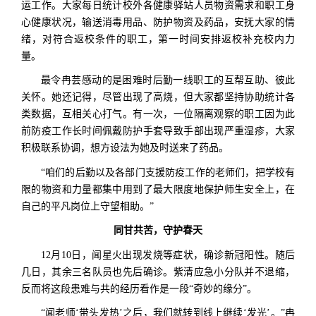
运工作。大家每日统计校外各健康驿站人员物资需求和职工身
心健康状况，输送消毒用品、防护物资及药品，安抚大家的情
绪，对符合返校条件的职工，第一时间安排返校补充校内力
量。
最令冉芸感动的是困难时后勤一线职工的互帮互助、彼此
关怀。她还记得，尽管出现了高烧，但大家都坚持协助统计各
类数据，互相关心打气。有一次，一位隔离观察的职工因为此
前防疫工作长时间佩戴防护手套导致手部出现严重湿疹，大家
积极联系协调，想方设法为她及时送来了药品。
“咱们的后勤以及各部门支援防疫工作的老师们，把学校有
限的物资和力量都集中用到了最大限度地保护师生安全上，在
自己的平凡岗位上守望相助。”
同甘共苦，守护春天
12月10日，闻星火出现发烧等症状，确诊新冠阳性。随后
几日，其余三名队员也先后确诊。紫清应急小分队并不退缩，
反而将这段患难与共的经历看作是一段“奇妙的缘分”。
“闻老师‘带头发热’之后，我们就转到线上继续‘发光’。”冉