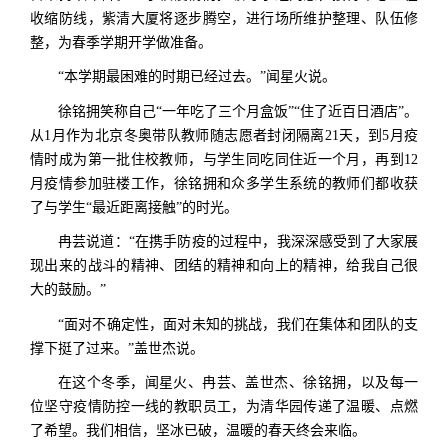
收缩防线，紫清大厦将逐步腾空，进行场所维护整理、队伍修
整，为春季学期开学做准备。
“本学期最困难的时期已经过去。”闻星火说。
徐铭拥笑称自己“一年吃了三个月盒饭”“住了近百日酒店”。
从1月作为北京冬奥带队教师随志愿者封闭隔离21天，到5月疫
情时成为第一批住校教师，与学生同吃同住近一个月，再到12
月疫情参加驻楼工作，徐铭拥和众多学生系统的教师们都收获
了与学生“最近距离接触”的时光。
冉芸说道：“在携手防疫的过程中，我深深感受到了大家展
现出来的战斗的精神、团结的精神和向上的精神，给我自己很
大的鼓励。”
“面对不确定性，面对未知的挑战，我们在集体和团队的支
撑下挺了过来。”盖世杰说。
在这个冬季，闻星火、冉芸、盖世杰、徐铭拥，以及每一
位坚守疫情防控一线的教职员工，为清华园传递了温暖、点燃
了希望。我们相信，坚冰已破，温暖的春天终会来临。