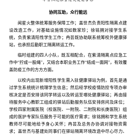
协同互助，众行能远
闻星火整体统筹服务保障工作；盖世杰负责阳性隔离点建
设改造工作，对基础设施情况如数家珍；徐铭拥对接学生系
统，负责紫清阳性学生工作；冉芸既协助联系统筹校外健康驿
站，也承担后勤职工隔离转运工作。
临时组建的四人小队，既互相配合，在紫清隔离点应急工
作中“拧成一股绳”，又结合本职业务工作“结成一面网”，有效覆
盖防疫工作的方方方面。
以校内出现新增阳性学生需入驻健康驿站为例，首先是通
过学生系统统计梳理学生信息；然后经学校疫情防控专项办审
核决定是否安排该同学转运以及转运至哪处健康驿站；再由接
待服务中心教职工组成的驿站后勤服务队伍安排房间及床位；
学校四家附属医院（校医院、一附院、二附院和长庚医院）组
成的医护专家队伍服务于可能的医疗需求；徐铭拥和学生系统
教师尽可能地给予身心关怀；冉芸及总务办协调对接物资需
求；盖世杰与基建处同事们在驿站隔离环境改造中尽心尽力、