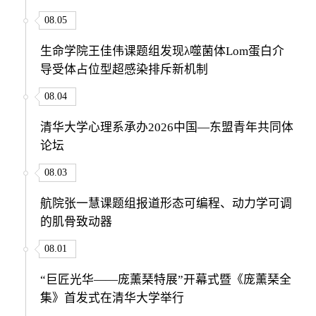
08.05
生命学院王佳伟课题组发现λ噬菌体Lom蛋白介
导受体占位型超感染排斥新机制
08.04
清华大学心理系承办2026中国—东盟青年共同体
论坛
08.03
航院张一慧课题组报道形态可编程、动力学可调
的肌骨致动器
08.01
“巨匠光华——庞薰琹特展”开幕式暨《庞薰琹全
集》首发式在清华大学举行