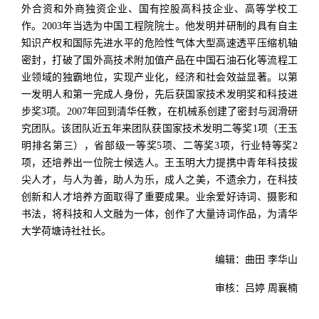
外合资和外商独资企业、国有控股高科技企业、高等学校工
作。2003年当选为中国工程院院士。他发明并研制的具有自主
知识产权和国际先进水平的危险性气体大型高速透平压缩机轴
密封，打破了国外高技术附加值产品在中国石油石化等流程工
业领域的独霸地位，实现产业化，经济和社会效益显著。以第
一发明人和第一完成人身份，先后获国家技术发明奖和科技进
步奖3项。2007年回到清华任教，在机械系创建了密封与润滑研
究团队。该团队近五年来团队获国家技术发明二等奖1项（王玉
明排名第三），省部级一等奖5项、二等奖3项，行业特等奖2
项，还培养出一位院士候选人。王玉明大力提携中青年科技拔
尖人才，与人为善，助人为乐，成人之美，不遗余力，在科技
创新和人才培养方面取得了重要成果。业余爱好诗词、摄影和
书法，将科技和人文融为一体，创作了大量诗词作品，为清华
大学荷塘诗社社长。
编辑：曲田 李华山
审核：吕婷 周襄楠