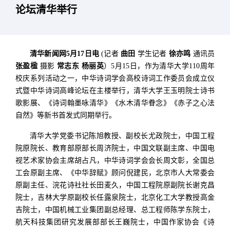
论坛清华举行
清华新闻网5月17日电
(记者
曲田
学生记者
徐亦鸣
通讯员
张盈楹
摄影
常志东 杨丽英
）5月15日，作为清华大学110周年
校庆系列活动之一，中华诗词学会高校诗词工作委员会成立仪
式暨中华诗词高峰论坛在主楼举行，清华大学王玉明院士诗书
歌影展、《诗词翰墨咏清华》《水木清华眷念》《赤子之心法
自然》等新书首发式同期举行。
清华大学党委书记陈旭教授、副校长尤政院士，中国工程
院原院长、教育部原部长周济院士，中国文联副主席、中国电
视艺术家协会主席胡占凡，中华诗词学会会长周文彰，全国总
工会原副主席、《中华辞赋》顾问倪建民，北京市人大常委会
原副主任、浣花诗社社长田麦久，中国工程院原副院长谢克昌
院士，吉林大学原副校长任露泉院士，北京化工大学教授高金
吉院士，中国机械工业集团副总经理、总工程师陈学东院士，
航天科技集团研究发展部部长王巍院士，中国作家协会《诗