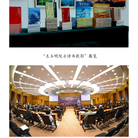
“王玉明院士诗书歌影”展览