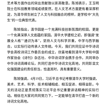
艺术等方面作出的突出贡献致以崇高敬意。陈旭表示，王玉明
院士在科技教育领域成绩斐然，在人文艺术方面更有着深厚积
淀，为清华师生树立了人文与科技融合的榜样，是学校中“大先
生”的一位典型代表。
陈旭指出，清华园是一个充满科技创新氛围的校园，更是
一个充满深厚人文底蕴的家园。清华大学建校之初，即强调“发
展全人格”“通识为本”，坚持人文与科学并重，中学与西学融
合，以实际行动传承人文传统。今天，我们共同见证中华诗词
学会高校诗词工作委员会的成立，欣喜地看到清华大学和中国
作家协会《诗刊》杂志社、中华诗词学会携手合作，共同举办
中华诗词高峰论坛，共同打造中华诗词文化高地，共同彰显文
化强国建设的责任担当，恰逢其时，具有重要意义。
陈旭强调，4月19日，习近平总书记考察清华大学时强调，
美术、艺术、科学、技术相辅相成、相互促进、相得益彰。今
天的活动正是贯彻落实习近平总书记重要讲话精神的实际行
动。相信在大家的共同努力下，一定能够在清华打造一个新的
诗词文化高地。