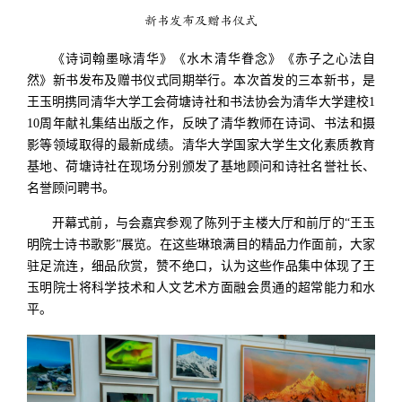
新书发布及赠书仪式
《诗词翰墨咏清华》《水木清华眷念》《赤子之心法自
然》新书发布及赠书仪式同期举行。本次首发的三本新书，是
王玉明携同清华大学工会荷塘诗社和书法协会为清华大学建校1
10周年献礼集结出版之作，反映了清华教师在诗词、书法和摄
影等领域取得的最新成绩。清华大学国家大学生文化素质教育
基地、荷塘诗社在现场分别颁发了基地顾问和诗社名誉社长、
名誉顾问聘书。
开幕式前，与会嘉宾参观了陈列于主楼大厅和前厅的“王玉
明院士诗书歌影”展览。在这些琳琅满目的精品力作面前，大家
驻足流连，细品欣赏，赞不绝口，认为这些作品集中体现了王
玉明院士将科学技术和人文艺术方面融会贯通的超常能力和水
平。