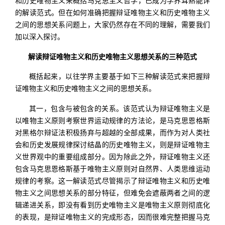
和历史唯物主义来概括马克思主义哲学，已成为学界耳熟能详
的解读范式。但在如何准确把握辩证唯物主义和历史唯物主义
之间的思想关系问题上，大家仍然存在不同的理解，需要我们
加以深入探讨。
解读辩证唯物主义和历史唯物主义思想关系的三种范式
概括起来，以往学界主要基于如下三种解读范式来把握辩
证唯物主义和历史唯物主义之间的思想关系。
其一，包含与被包含的关系。该范式认为辩证唯物主义是
以唯物主义原则考察世界运动规律的方法论，是马克思恩格斯
对黑格尔辩证法积极扬弃与超越的全部成果，而作为对人类社
会和历史发展规律探讨结晶的历史唯物主义，则是辩证唯物主
义世界观中的重要组成部分。因为除此之外，辩证唯物主义还
包含马克思恩格斯基于唯物主义原则对自然界、人类思维运动
规律的考察。这一解读范式尽管揭示了辩证唯物主义和历史唯
物主义之间思想关系的部分特征，但难免会遮蔽两者之间的逻
辑递进关系，即没有看到历史唯物主义是唯物主义原则彻底化
的表现，是辩证唯物主义的完成形态，因而很难完整把握马克