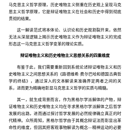
马克思主义哲学原理，历史唯物主义侧重在历史观上呈现马克
思主义哲学原理，它是辩证唯物主义在社会和历史中得到彻底
贯彻的结果。
这一解读范式将本体论、认识论和历史观割裂开来，依然
无法从深层逻辑上揭示历史唯物主义作为辩证唯物主义的完成
形态这一马克思主义哲学变革的理论实质。
辩证唯物主义和历史唯物主义思想关系的四重维度
有鉴于此，我们需要重新回到系统论述辩证唯物主义和历
史唯物主义之间思想关系的《路德维希·费尔巴哈和德国古典哲
学的终结》，通过深入的文本解读来准确界定两者之间的关
系，进而更为精确地彰显马克思主义哲学的实质与精髓。
其一，就生成背景而言，作为黑格尔学派解体的产物，辩
证唯物主义和历史唯物主义均在寻求黑格尔学派解体之后哲学
发展的出路，进而通过探讨哲学发展的必然规律确立真正的时
代精神。众所周知，黑格尔哲学由于其概念辩证法而彰显出革
命性的维度，但因其把客观事物解读为概念—精神运动的必要