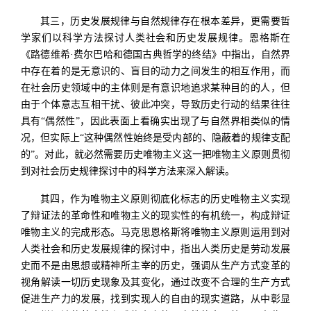
其三，历史发展规律与自然规律存在根本差异，更需要哲
学家们以科学方法探讨人类社会和历史发展规律。恩格斯在
《路德维希·费尔巴哈和德国古典哲学的终结》中指出，自然界
中存在着的是无意识的、盲目的动力之间发生的相互作用，而
在社会历史领域中的主体则是有意识地追求某种目的的人，但
由于个体意志互相干扰、彼此冲突，导致历史行动的结果往往
具有“偶然性”，因此表面上看确实出现了与自然界相类似的情
况，但实际上“这种偶然性始终是受内部的、隐蔽着的规律支配
的”。对此，就必然需要历史唯物主义这一把唯物主义原则贯彻
到对社会历史规律探讨中的科学方法来深入解读。
其四，作为唯物主义原则彻底化标志的历史唯物主义实现
了辩证法的革命性和唯物主义的现实性的有机统一，构成辩证
唯物主义的完成形态。马克思恩格斯将唯物主义原则运用到对
人类社会和历史发展规律的探讨中，指出人类历史是劳动发展
史而不是由思想或精神所主宰的历史，强调从生产方式变革的
视角解读一切历史现象及其变化，通过改变不合理的生产方式
促进生产力的发展，找到实现人的自由的现实道路，从中彰显