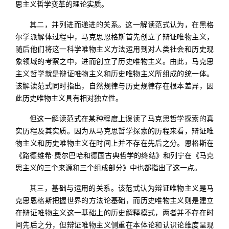
思主义哲学变革的理论实质。
其二，并列进而递进的关系。这一解读范式认为，在黑格
尔学派解体过程中，马克思恩格斯首先创立了辩证唯物主义，
随后他们将这一科学唯物主义方法运用到对人类社会和历史现
象领域的考察之中，进而创立了历史唯物主义。由此，马克思
主义哲学就是辩证唯物主义和历史唯物主义所组成的统一体。
该解读范式同时指出，自然规律与历史规律存在根本差异，因
此历史唯物主义具有相对独立性。
但这一解读范式在某种程度上误读了马克思哲学探索的真
实历程及其实质。因为从马克思哲学探索的历程来看，辩证唯
物主义和历史唯物主义在时间上并不存在先后之分。恩格斯在
《路德维希·费尔巴哈和德国古典哲学的终结》和列宁在《马克
思主义的三个来源和三个组成部分》中也都指出了这一点。
其三，基础与运用的关系。该范式认为辩证唯物主义是马
克思恩格斯把握世界的方法论基础，而历史唯物主义则是建立
在辩证唯物主义这一基础上的历史解释模式，两者并不存在时
间先后之分，但辩证唯物主义侧重在本体论和认识论维度呈现