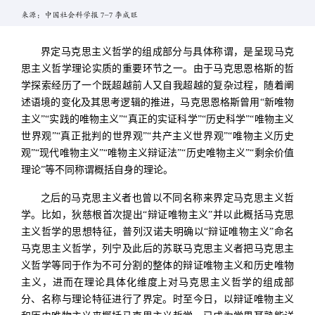
来源：中国社会科学报 7-7 李成旺
界定马克思主义哲学的组成部分与具体称谓，是呈现马克
思主义哲学理论实质的重要环节之一。由于马克思恩格斯的哲
学探索经历了一个既超越前人又自我超越的复杂过程，随着阐
述语境的变化及其思考逻辑的推进，马克思恩格斯曾用“新唯物
主义”“实践的唯物主义”“真正的实证科学”“历史科学”“唯物主义
世界观”“真正批判的世界观”“共产主义世界观”“唯物主义历史
观”“现代唯物主义”“唯物主义辩证法”“历史唯物主义”“剩余价值
理论”等不同称谓概括自身的理论。
之后的马克思主义者也曾以不同名称来界定马克思主义哲
学。比如，狄慈根首次提出“辩证唯物主义”并以此概括马克思
主义哲学的思想特征，普列汉诺夫明确以“辩证唯物主义”命名
马克思主义哲学，列宁及此后的苏联马克思主义者把马克思主
义哲学等同于作为不可分割的整体的辩证唯物主义和历史唯物
主义，进而在理论具体化维度上对马克思主义哲学的组成部
分、名称与理论特征进行了界定。时至今日，以辩证唯物主义