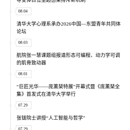
导受体占位型超感染排斥新机制
08.04
清华大学心理系承办2026中国—东盟青年共同体
论坛
08.03
航院张一慧课题组报道形态可编程、动力学可调
的肌骨致动器
08.01
“巨匠光华——庞薰琹特展”开幕式暨《庞薰琹全
集》首发式在清华大学举行
07.29
张钹院士讲授“人工智能与哲学”
07.29