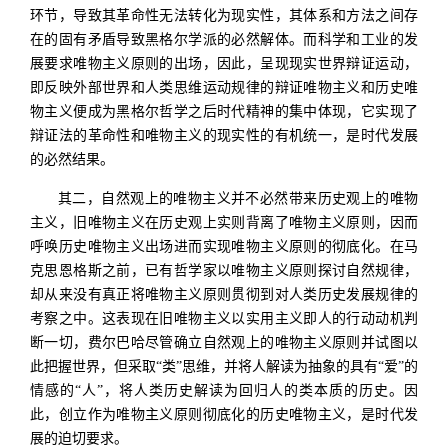
环节，导致其革命性无法转化为现实性，其体系和方法之间存
在的固有矛盾导致黑格尔学派的必然解体。而科学和工业的发
展要求唯物主义原则的出场，因此，呈现现实世界辩证运动，
即反映外部世界和人类思维运动规律的辩证唯物主义和历史唯
物主义便成为黑格尔哲学之后时代精神的集中体现，它实现了
辩证法的革命性和唯物主义的现实性的有机统一，是时代发展
的必然结果。
其二，自然观上的唯物主义并不必然带来历史观上的唯物
主义，旧唯物主义在历史观上实则背离了唯物主义原则，因而
呼唤历史唯物主义出场进而实现唯物主义原则的彻底化。在马
克思恩格斯之前，已有哲学家以唯物主义原则探讨自然规律，
却从来没有真正将唯物主义原则贯彻到对人类历史发展规律的
考察之中。这表现在旧唯物主义以实用主义即人的行动动机判
断一切，费尔巴哈尽管确立自然观上的唯物主义原则并试图以
此把握世界，但采取“类”思维，并将人解读为抽象的具有“爱”的
情感的“人”，将人类历史解读为回归人的类本质的历史。因
此，创立作为唯物主义原则彻底化的历史唯物主义，是时代发
展的迫切要求。