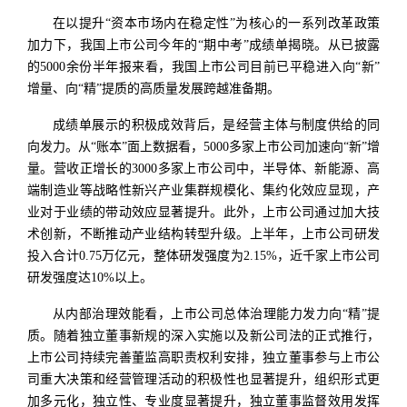
在以提升“资本市场内在稳定性”为核心的一系列改革政策
加力下，我国上市公司今年的“期中考”成绩单揭晓。从已披露
的5000余份半年报来看，我国上市公司目前已平稳进入向“新”
增量、向“精”提质的高质量发展跨越准备期。
成绩单展示的积极成效背后，是经营主体与制度供给的同
向发力。从“账本”面上数据看，5000多家上市公司加速向“新”增
量。营收正增长的3000多家上市公司中，半导体、新能源、高
端制造业等战略性新兴产业集群规模化、集约化效应显现，产
业对于业绩的带动效应显著提升。此外，上市公司通过加大技
术创新，不断推动产业结构转型升级。上半年，上市公司研发
投入合计0.75万亿元，整体研发强度为2.15%，近千家上市公司
研发强度达10%以上。
从内部治理效能看，上市公司总体治理能力发力向“精”提
质。随着独立董事新规的深入实施以及新公司法的正式推行，
上市公司持续完善董监高职责权利安排，独立董事参与上市公
司重大决策和经营管理活动的积极性也显著提升，组织形式更
加多元化，独立性、专业度显著提升，独立董事监督效用发挥