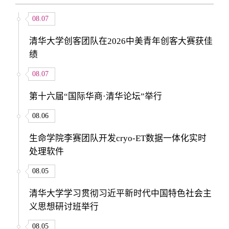
08.07
清华大学创客团队在2026中美青年创客大赛获佳
绩
08.07
第十六届“国际华商·清华论坛”举行
08.06
生命学院李赛团队开发cryo-ET数据一体化实时
处理软件
08.05
清华大学学习贯彻习近平新时代中国特色社会主
义思想研讨班举行
08.05