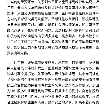
律实施的重要环节，关系到公平正义能否得到维护和实现。近
年来，最高人民法院通过及时清理修订有关审理人身损害赔偿
案件、道路交通事故损害赔偿案件、医疗损害责任纠纷案件等
在内的多部侵权类司法解释，不断强化权益保障、积极推动民
法典全面贯彻实施。同时，随着社会的快速发展，民事审判实
践也遇到了一些新情况新问题。此次制定的《解释》针对现实
中侵权的具体问题作出了诸多规定，亮点颇多，其中比较引人
注目的是明确了高空抛掷物、坠落物致害责任的实体和程序规
则，规定禁止饲养的烈性犬等危险动物致人损害没有减责、免
责事由等内容。
近年来，许多城市高楼林立，建筑物上的抛掷物、坠落物
致人损害的事件时有发生，由此引发的侵权案件不断增多。民
法典对高空抛掷物、坠落物致害责任作出规范，其中专门规定
了物业服务企业等建筑物管理人负有采取必要的安全保障措施
防止高空抛坠物致害事件发生的义务。之所以这样规定，是因
为物业服务企业等建筑物管理人根据业主的委托，负有按照约
定和物业的使用性质，维护物业服务区域内的基本秩序，采取
合理措施保护业主的人身、财产安全的义务。如果不履行相关