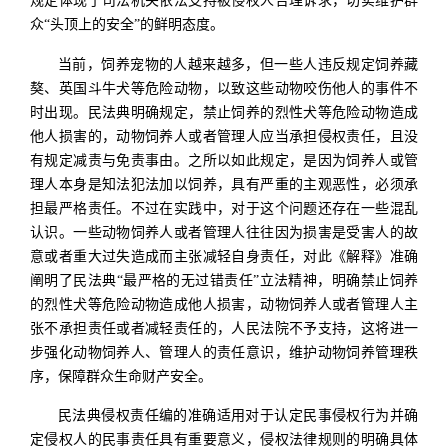
规定体现了司法机关依法支持被侵权人合理诉求，切实维护群
众“头顶上的安全”的鲜明态度。
当前，饲养宠物的人越来越多，但一些人违反规定饲养藏
獒、英国斗牛犬等危险动物，以致这些动物咬伤他人的事件不
时出现。民法典明确规定，禁止饲养的烈性犬等危险动物造成
他人损害的，动物饲养人或者管理人应当承担侵权责任，且没
有规定减责与免责事由。之所以如此规定，是因为饲养人或管
理人本身是知法犯法加以饲养，具有严重的主观恶性，必须承
担最严格责任。不过在实践中，对于这个问题还存在一些混乱
认识。一些动物饲养人或者管理人往往因为损害是受害人的故
意或者重大过失造成而主张减轻自身责任，对此《解释》准确
阐明了民法典“最严格的无过错责任”立法精神，明确禁止饲养
的烈性犬等危险动物造成他人损害，动物饲养人或者管理人主
张不承担责任或者减轻责任的，人民法院不予支持，这将进一
步强化动物饲养人、管理人的责任意识，维护动物饲养管理秩
序，保障群众生命财产安全。
民法典侵权责任编的准确适用对于认定民事侵权行为并确
定侵权人的民事责任具有重要意义，侵权法律规则的明确具体