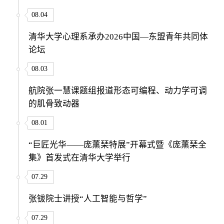
08.04
清华大学心理系承办2026中国—东盟青年共同体
论坛
08.03
航院张一慧课题组报道形态可编程、动力学可调
的肌骨致动器
08.01
“巨匠光华——庞薰琹特展”开幕式暨《庞薰琹全
集》首发式在清华大学举行
07.29
张钹院士讲授“人工智能与哲学”
07.29