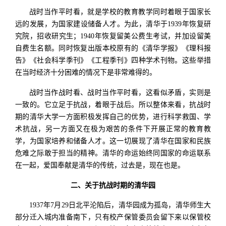
战时当作平时看，就是学校的教育教学同时着眼于国家长
远的发展，为国家建设储备人才。为此，清华于1939年恢复研
究院，招收研究生；1940年恢复留美公费生考试，并加设留美
自费生名额。同时恢复出版本校原有的《清华学报》《理科报
告》《社会科学季刊》《工程季刊》四种学术刊物。这些举措
在当时经济十分困难的情况下是非常难得的。
战时当作战时看、战时当作平时看，这看似矛盾，实则是
一致的。它立足于抗战，着眼于战后。所以整体来看，抗战时
期的清华大学一方面积极发挥自己的优势，进行科学救国、学
术抗战，另一方面又在极为艰苦的条件下开展正常的教育教
学，为国家培养和储备人才。这一切展现了清华在国家和民族
危难之际敢于担当的精神。清华的命运始终同国家的命运联系
在一起，爱国奉献是清华的传统，过去是，现在也是。
二、关于抗战时期的清华园
1937年7月29日北平沦陷后，清华园成为孤岛，清华师生大
部分迁入城内准备南下，只有校产保管委员会留下来以保管校