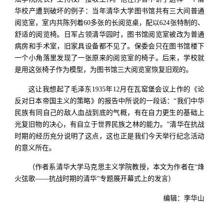
华校产遭到破坏的例子：当年清华大学图书馆共有三大间普通
阅览室，室内共陈列着60多张的长阅览桌，配以624张特制的、
舒适的阅览椅。日军占领清华园时，图书馆阅览室被改为普通
病房和手术室，旧家具设备都不见了。保委会只在图书馆楼下
一个小角落里发现了一张原来的阅览室的椅子。后来，学校就
是用这张椅子作为模型，为图书馆三大阅览室恢复旧观的。
这让我想起了毛泽东1935年12月在瓦窑堡会议上作的《论
反对日本帝国主义的策略》的报告中所说的一段话：“我们中华
民族有同自己的敌人血战到底的气概，有在自力更生的基础上
光复旧物的决心，有自立于世界民族之林的能力。”清华在抗战
时期的经历充分说明了这点，这也正是我们今天举行纪念活动
的意义所在。
（作者系清华大学马克思主义学院教授，本文为作者在“烽
火弦歌——抗战时期的清华”专题展开幕式上的发言）
编辑：李华山