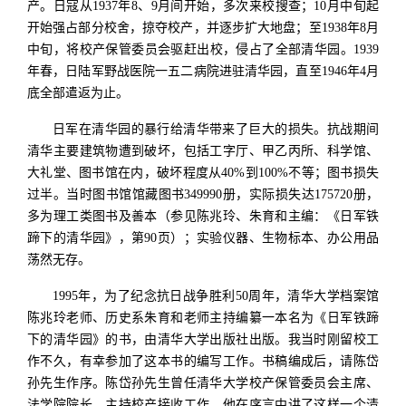
产。日寇从1937年8、9月间开始，多次来校搜查；10月中旬起
开始强占部分校舍，掠夺校产，并逐步扩大地盘；至1938年8月
中旬，将校产保管委员会驱赶出校，侵占了全部清华园。1939
年春，日陆军野战医院一五二病院进驻清华园，直至1946年4月
底全部遣返为止。
日军在清华园的暴行给清华带来了巨大的损失。抗战期间
清华主要建筑物遭到破坏，包括工字厅、甲乙丙所、科学馆、
大礼堂、图书馆在内，破坏程度从40%到100%不等；图书损失
过半。当时图书馆馆藏图书349990册，实际损失达175720册，
多为理工类图书及善本（参见陈兆玲、朱育和主编：《日军铁
蹄下的清华园》，第90页）；实验仪器、生物标本、办公用品
荡然无存。
1995年，为了纪念抗日战争胜利50周年，清华大学档案馆
陈兆玲老师、历史系朱育和老师主持编纂一本名为《日军铁蹄
下的清华园》的书，由清华大学出版社出版。我当时刚留校工
作不久，有幸参加了这本书的编写工作。书稿编成后，请陈岱
孙先生作序。陈岱孙先生曾任清华大学校产保管委员会主席、
法学院院长，主持校产接收工作。他在序言中讲了这样一个清