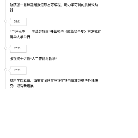
航院张一慧课题组报道形态可编程、动力学可调的肌骨致动
器
08.01
“巨匠光华——庞薰琹特展”开幕式暨《庞薰琹全集》首发式在
清华大学举行
07.29
张钹院士讲授“人工智能与哲学”
07.29
材料学院易迪、南策文团队在纤锌矿铁电体准范德华外延研
究中取得新进展