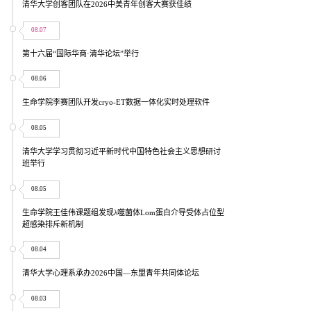
清华大学创客团队在2026中美青年创客大赛获佳绩
08.07
第十六届“国际华商·清华论坛”举行
08.06
生命学院李赛团队开发cryo-ET数据一体化实时处理软件
08.05
清华大学学习贯彻习近平新时代中国特色社会主义思想研讨
班举行
08.05
生命学院王佳伟课题组发现λ噬菌体Lom蛋白介导受体占位型
超感染排斥新机制
08.04
清华大学心理系承办2026中国—东盟青年共同体论坛
08.03