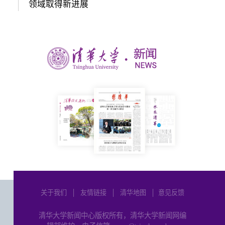
领域取得新进展
关于我们
│
友情链接
│
清华地图
│
意见反馈
清华大学新闻中心版权所有，清华大学新闻网编