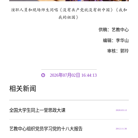
演职人员和现场师生同唱《没有共产党就没有新中国》《我和
我的祖国》
供稿：艺教中心
编辑：李华山
审核：郭玲
2026年07月02日 16:44:13
相关新闻
全国大学生同上一堂思政大课
2020.03.12
艺教中心组织党员学习党的十八大报告
2012.11.30