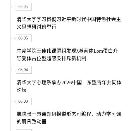
08.05
清华大学学习贯彻习近平新时代中国特色社会主
义思想研讨班举行
08.05
生命学院王佳伟课题组发现λ噬菌体Lom蛋白介
导受体占位型超感染排斥新机制
08.04
清华大学心理系承办2026中国—东盟青年共同体
论坛
08.03
航院张一慧课题组报道形态可编程、动力学可调
的肌骨致动器