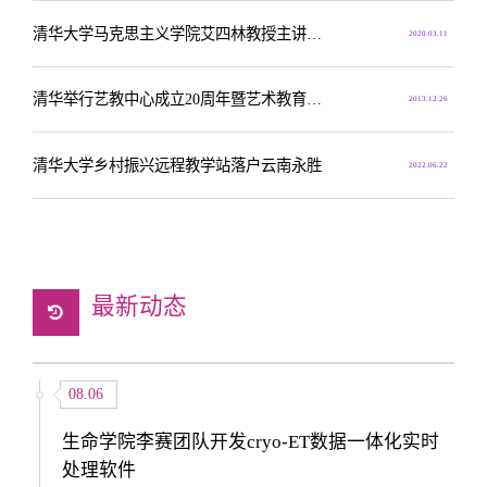
清华大学马克思主义学院艾四林教授主讲“思政大课”
2020.03.11
清华举行艺教中心成立20周年暨艺术教育百年纪念活动
2013.12.26
清华大学乡村振兴远程教学站落户云南永胜
2022.06.22
最新动态
08.06
生命学院李赛团队开发cryo-ET数据一体化实时
处理软件