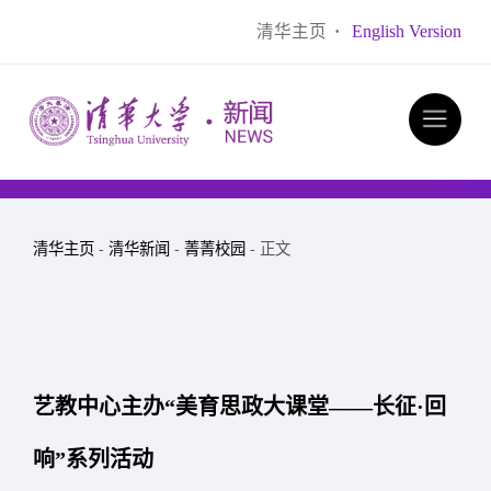
清华主页
·
English Version
清华主页
-
清华新闻
-
菁菁校园
- 正文
艺教中心主办“美育思政大课堂——长征·回
响”系列活动