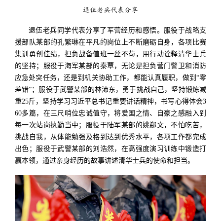
退伍老兵代表分享
退伍老兵同学代表分享了军营经历和感悟。服役于战略支
援部队某部的孔繁琳在平凡的岗位上不断磨砺自身，各项比赛
集训勇创佳绩，担负战备值班一丝不苟，用行动诠释清华士兵
的坚持；服役于海军某部的秦覃，无论是担负营门警卫和消防
应急处突任务，还是到机关协助工作，都能认真履职，做到“零
差错”；服役于武警某部的林沛东，勇于挑战自己，坚持锻炼减
重25斤，坚持学习习近平总书记重要讲话精神，书写心得体会3
60多篇，在三尺哨位忠诚值守，将爱国之情、自豪之感融入到
每一次站岗执勤当中；服役于陆军某部的姚郗文，不怕吃苦，
挑战自我，从体能勉强及格到达到优秀水平，各项工作都完成
出色；服役于武警某部的刘浩然，在高强度演习训练中锻造打
赢本领，通过亲身经历的故事讲述清华士兵的使命和担当。