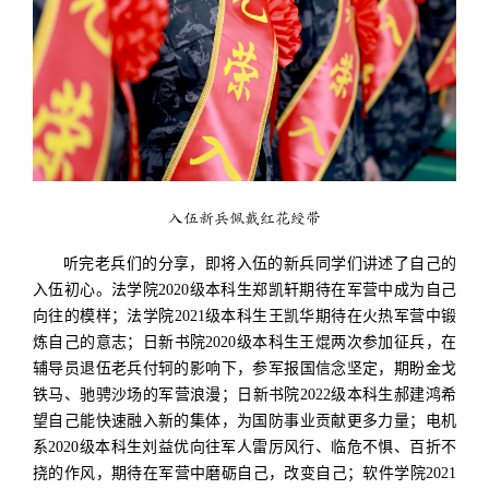
入伍新兵佩戴红花绶带
听完老兵们的分享，即将入伍的新兵同学们讲述了自己的
入伍初心。法学院2020级本科生郑凯轩期待在军营中成为自己
向往的模样；法学院2021级本科生王凯华期待在火热军营中锻
炼自己的意志；日新书院2020级本科生王焜两次参加征兵，在
辅导员退伍老兵付轲的影响下，参军报国信念坚定，期盼金戈
铁马、驰骋沙场的军营浪漫；日新书院2022级本科生郝建鸿希
望自己能快速融入新的集体，为国防事业贡献更多力量；电机
系2020级本科生刘益优向往军人雷厉风行、临危不惧、百折不
挠的作风，期待在军营中磨砺自己，改变自己；软件学院2021