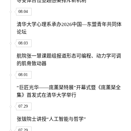
导受体占位型超感染排斥新机制
08.04
清华大学心理系承办2026中国—东盟青年共同体
论坛
08.03
航院张一慧课题组报道形态可编程、动力学可调
的肌骨致动器
08.01
“巨匠光华——庞薰琹特展”开幕式暨《庞薰琹全
集》首发式在清华大学举行
07.29
张钹院士讲授“人工智能与哲学”
07.29