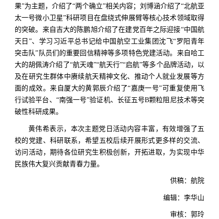
果”为主题，介绍了“两个确立”相关内容；刘博涵介绍了“北航亚
太一号微小卫星”科研项目在盘绕式伸展臂等核心技术领域取得
的突破。来自吉大的陈鹏旭介绍了在建党百年之际迎接“中国航
天日”、学习习近平总书记
给中国航空工业集团沈飞“罗阳青年
突击队”队员们的重要回信精神
等多项特色党建活动。来自哈工
大的胡佩涛介绍了“航天魂”“航天行”“启航”等多个品牌活动，以
及在研究生群体中赓续航天精神文化、推动个人就业发展等方
面的成效。来自厦大的黄郭辰介绍了“嘉庚一号”可重复使用飞
行试验平台、“南强一号”验证机、长征五号B颗粒阻尼技术等
突
破性科研成果
。
黄伟希表示，本次主题党日活动内容丰富，有效增强了五
校的党建、科研联系，希望五校后续开展形式更多样的交流、
访问活动，期待各位研究生积极创新，开拓进取，为实现中华
民族伟大复兴贡献青春力量。
供稿：航院
编辑：李华山
审核：郭玲