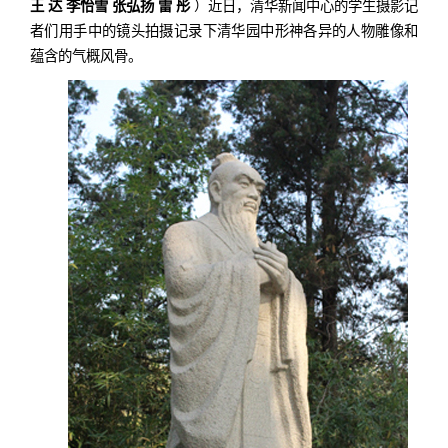
王 达 李怡雪 张弘扬 雷 彤
）近日，清华新闻中心的学生摄影记
者们用手中的镜头拍摄记录下清华园中形神各异的人物雕像和
蕴含的气概风骨。