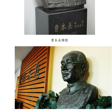
曹本熹雕像