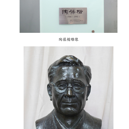
陶葆楷雕像