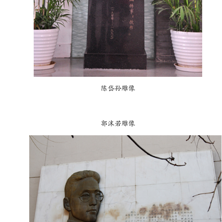
陈岱孙雕像
郭沫若雕像