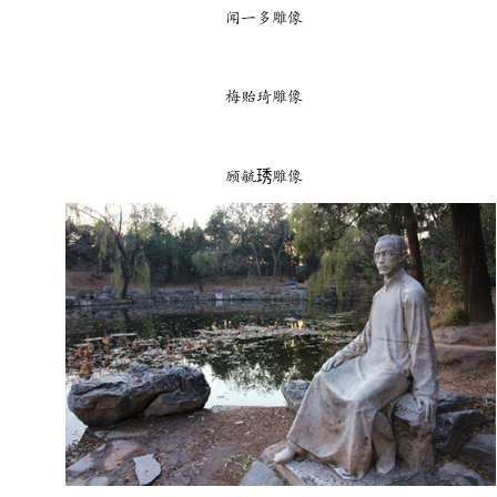
闻一多雕像
梅贻琦雕像
顾毓琇雕像