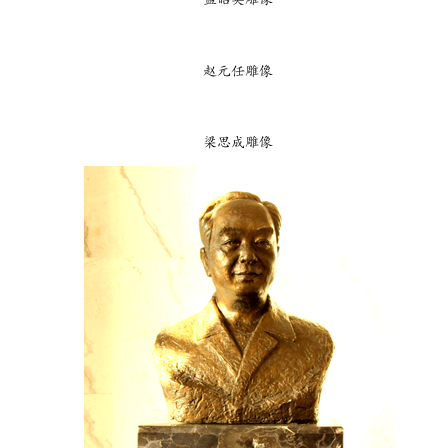
赵元任雕像
梁思成雕像