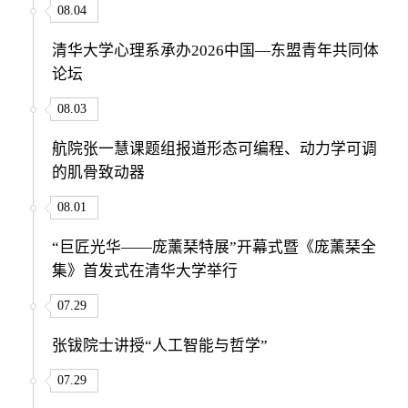
08.04
清华大学心理系承办2026中国—东盟青年共同体
论坛
08.03
航院张一慧课题组报道形态可编程、动力学可调
的肌骨致动器
08.01
“巨匠光华——庞薰琹特展”开幕式暨《庞薰琹全
集》首发式在清华大学举行
07.29
张钹院士讲授“人工智能与哲学”
07.29