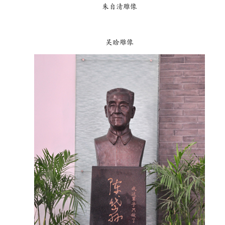
朱自清雕像
吴晗雕像