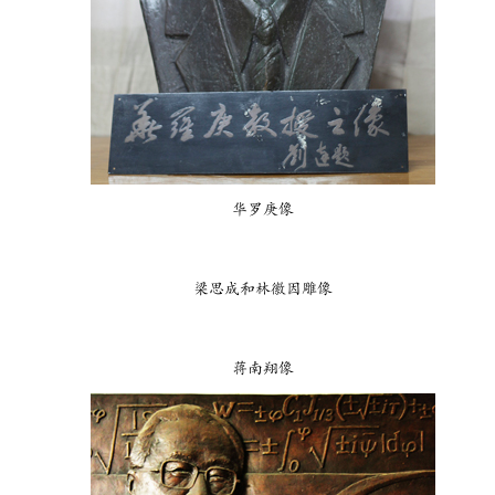
华罗庚像
梁思成和林徽因雕像
蒋南翔像