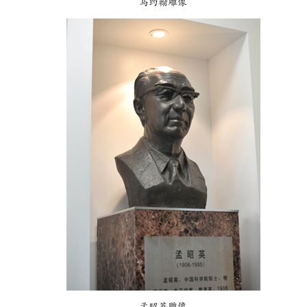
马约翰雕像
孟昭英雕像