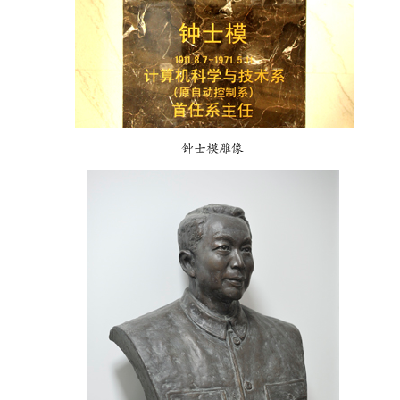
钟士模雕像