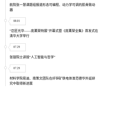
航院张一慧课题组报道形态可编程、动力学可调的肌骨致动
器
08.01
“巨匠光华——庞薰琹特展”开幕式暨《庞薰琹全集》首发式在
清华大学举行
07.29
张钹院士讲授“人工智能与哲学”
07.29
材料学院易迪、南策文团队在纤锌矿铁电体准范德华外延研
究中取得新进展