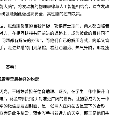
能大脑”，将发动机的物理规律与人工智能相结合，建立发动
系统就能据此做出高安全、高性能的控制决策。
据，瓶颈期反复的自我怀疑，攻读博士期间，两人都面临着
对方，在相互扶持共同前进的道路上，成为彼此的最佳同行
，问题都有解决的办法”，而他们自己的解压方式，简单又管
手，走进熟悉的川湘菜馆，看红油翻滚、热气升腾，那是独
答卷！
现青春里最美好的约定
闪光，王曦婷曾担任德育助理、班长，在学生工作中提升自
迫”，蒋金岑则把镜头对准更广阔的世界，让摄影成为另一种
岑的微信朋友圈封面，是一张两人在内蒙古星空下的合影，
身旁是此生挚爱，蒋金岑手指着远方的天空，那正是他们共