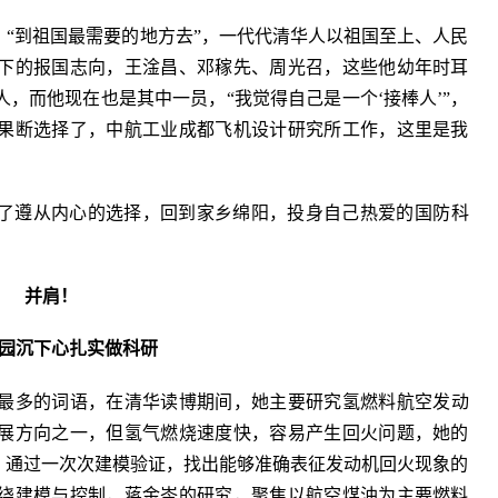
，“到祖国最需要的地方去”，一代代清华人以祖国至上、人民
下的报国志向，王淦昌、邓稼先、周光召，这些他幼年时耳
，而他现在也是其中一员，“我觉得自己是一个‘接棒人’”，
果断选择了，中航工业成都飞机设计研究所工作，这里是我
。
了遵从内心的选择，回到家乡绵阳，投身自己热爱的国防科
并肩！
园沉下心扎实做科研
提及最多的词语，在清华读博期间，她主要研究氢燃料航空发动
展方向之一，但氢气燃烧速度快，容易产生回火问题，她的
，通过一次次建模验证，找出能够准确表征发动机回火现象的
绕建模与控制，蒋金岑的研究，聚焦以航空煤油为主要燃料