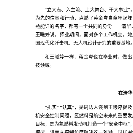
“立大志、入主流、上大舞台、干大事业”
为先的信念和行动，点燃了蒋金岑自童年起埋
熟能详的名字，都有一个共同的身份——清华人
王曦婷说，择业期间，面对多个工作机会，她
国现代化歼击机、无人机设计研究的重要基地
和王曦婷一样，蒋金岑也在毕业时，做出
技领域。
在清华
“扎实” “认真”，是周边人谈到王曦婷
机安全控制问题，氢燃料是航空未来的重要发
目标，是为氢燃料发动机打造一个“安全中枢”
模型，进而从控制角度解决这一难题，同样围