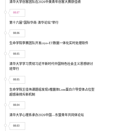
清华大学创客团队在2026中美青年创客大赛获佳绩
08.07
第十六届“国际华商·清华论坛”举行
08.06
生命学院李赛团队开发cryo-ET数据一体化实时处理软件
08.05
清华大学学习贯彻习近平新时代中国特色社会主义思想研讨
班举行
08.05
生命学院王佳伟课题组发现λ噬菌体Lom蛋白介导受体占位型
超感染排斥新机制
08.04
清华大学心理系承办2026中国—东盟青年共同体论坛
08.03