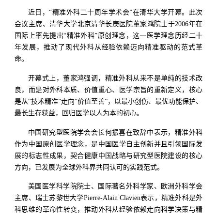
近日，“精准外科二十周年学术会”在清华大学开幕。此次
会议主席、清华大学北京清华长庚医院董家鸿院士于2006年在
国际上率先提出“精准外科”原创理念，这一医学理念历经二十
年发展，推动了现代外科从经验依赖迈向精准驱动的范式革
命。
开幕式上，董家鸿强调，精准外科从来不是单纯的技术改
良，而是对外科本质、价值重心、医学宗旨的重新定义，核心
是从“技术精准”走向“价值至善”，以最小创伤、最优功能保护、
最长生存获益，回归医学以人为本的初心。
中国研究型医院学会会长何振喜在致辞中表示，精准外科
作为中国原创医学理念，是中国医学自主创新并且引领国际发
展的标志性成果，契合健康中国战略与研究型医院建设的核心
方向，已发展为全球外科界共同认可的实践范式。
美国医学科学院院士、国际著名外科学家、欧洲外科学会
主席、瑞士苏黎世大学Pierre-Alain Clavien表示，精准外科是外
科思维的革命性转变，推动外科从经验依赖走向科学决策与精