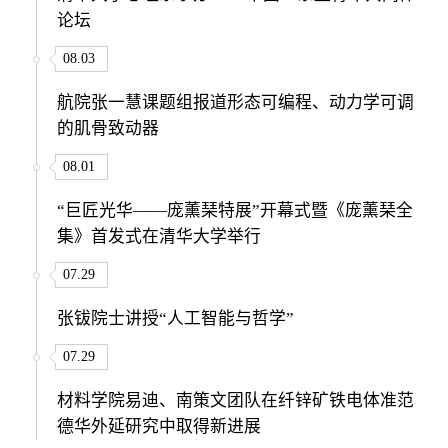
论坛
08.03
航院张一慧课题组报道形态可编程、动力学可调
的肌骨致动器
08.01
“巨匠光华——庞薰琹特展”开幕式暨《庞薰琹全
集》首发式在清华大学举行
07.29
张钹院士讲授“人工智能与哲学”
07.29
材料学院易迪、南策文团队在纤锌矿铁电体准范
德华外延研究中取得新进展