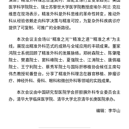
演进，精准外科理念恰逢其时、适配全球行业变革趋势。美国
医学科学院院士、瑞士苏黎世大学医学院教授皮埃尔-阿兰·克拉
维恩在现场表示，精准外科是外科思维的革命性转变，推动外
科从经验依赖走向科学决策与精准可控，为复杂外科疾病诊疗
提供了可复制、可推广的全新路径。
本次会议主会场以“精准之光”“精准之道”“精准之术”为主
线，展现出精准外科范式的成熟与全域应用的丰硕成果。董家
鸿院士系统回顾了精准外科的发展脉络。郑树森院士、陈肇隆
院士、樊嘉院士、窦科峰院士、夏强院士、江涛院士、唐佩福
院士、王宁利院士、蔡秀军院士与国际肝移植协会候任主席勾
伟杰教授轮番登台，分享了精准外科理念在器官移植、肿瘤诊
疗、神经外科、骨科、眼科和微创外科等领域的实践成果。
本次会议由中国研究型医院学会肝胆胰外科专业委员会主
办，清华大学临床医学院、清华大学北京清华长庚医院承办。
编辑：李华山